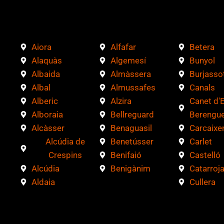
v
e
r
i
Aiora
Alfafar
Betera
f
Alaquàs
Algemesí
Bunyol
i
Albaida
Almàssera
Burjasso
c
Albal
Almussafes
Canals
a
Alberic
Alzira
Canet d'
c
Alboraia
Bellreguard
Berengue
i
Alcàsser
Benaguasil
Carcaixe
ó
Alcúdia de
Benetússer
Carlet
n
Crespins
Benifaió
Castelló
*
Alcúdia
Benigànim
Catarroj
Aldaia
Cullera