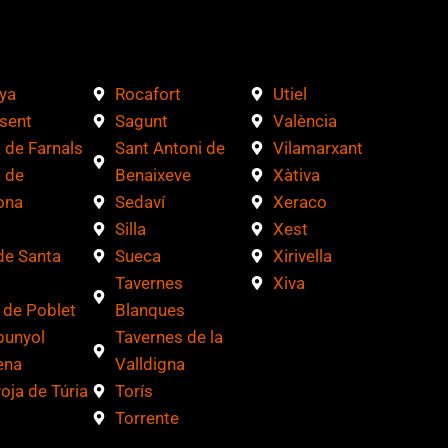
ya
Rocafort
Utiel
sent
Sagunt
València
 de Farnals
Sant Antoni de
Vilamarxant
 de
Benaixeve
Xàtiva
ona
Sedaví
Xeraco
Silla
Xest
de Santa
Sueca
Xirivella
Tavernes
Xiva
 de Poblet
Blanques
bunyol
Tavernes de la
ena
Valldigna
roja de Túria
Torís
Torrente