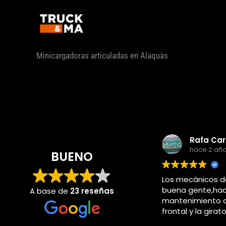
Ir
al
contenido
Minicargadoras articuladas en Alaquàs
hace 2 añ
BUENO
Los mecánicos d
buena gente,hac
A base de
23 reseñas
mantenimiento d
frontal y la girat
piccasent cuand