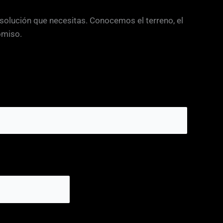
 solución que necesitas. Conocemos el terreno, el
omiso.
C
a
s
i
l