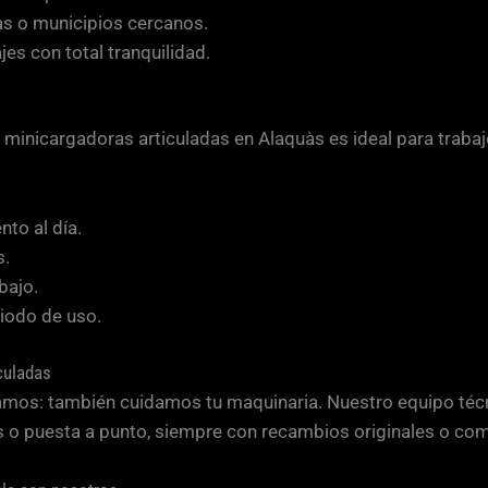
às o municipios cercanos.
es con total tranquilidad.
 de minicargadoras articuladas en Alaquàs es ideal para tra
to al día.
s.
bajo.
riodo de uso.
culadas
mos: también cuidamos tu maquinaria. Nuestro equipo técn
s o puesta a punto, siempre con recambios originales o com