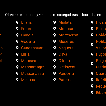
Ofrecemos alquiler y venta de minicargadoras articuladas en
Eliana
Mislata
Pican
Foios
Montcada
Picas
t
Gandia
Montserrat
Pobla
Godella
Museros
Pobla
En
Guadassuar
Nàquera
Vallb
r
Llíria
Oliva
Puçol
nt
Manises
Olleria
Puig 
Massamagrell
Ontinyent
Maria
Massanassa
Paiporta
Quart
a
Meliana
Paterna
Rafel
Requ
Riba-