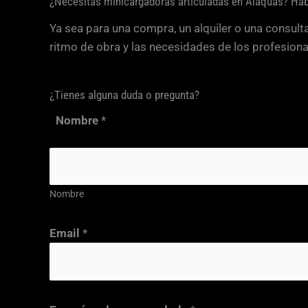
¿Necesitas minicargadoras articuladas en Alaquàs? Ha
Ya sea para una compra, un alquiler o una consult
ritmo de obra y las necesidades de los profesio
¿Tienes alguna duda o pregunta?
Nombre
*
Nombre
Email
*