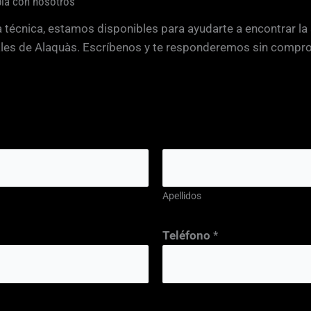
bla con nosotros
a técnica, estamos disponibles para ayudarte a encontrar la
nales de Alaquàs. Escríbenos y te responderemos sin compr
Apellidos
Teléfono
*