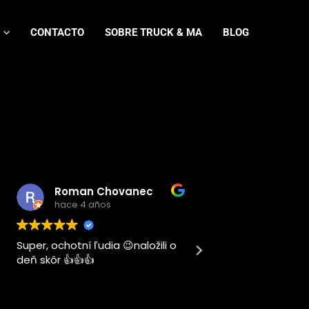
CONTACTO
SOBRE TRUCK & MA
BLOG
Roman Chovanec
hace 4 años
hace 4 añ
Super, ochotní ľudia 😉naložili o
Este usuario sol
deň skôr 👍👍👍
calificación.