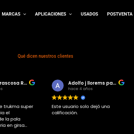
MARCAS
APLICACIONES
USADOS
POSTVENTA
Qué dicen nuestros clientes
Rafa Carrascosa Rodriguez
Adolfo j llorems pastor
os
hace 4 años
e trukma super
Este usuario solo dejó una
ia el
calificación.
e la pala
oria en girsa
o yo estaba