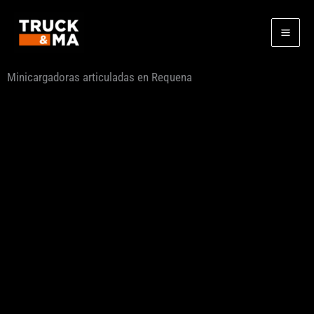
Ir
al
contenido
Minicargadoras articuladas en Requena