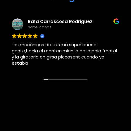
Adolfo j llorems pastor
hace 4 años
Este usuario solo dejó una calificación.
al