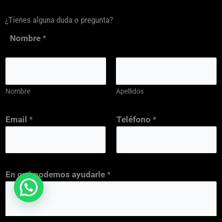
¿Tienes alguna duda o pregunta?
Nombre
*
Nombre
Apellidos
T
Email
*
Teléfono
*
e
l
é
f
En qué podemos ayudarle
*
o
n
o
d