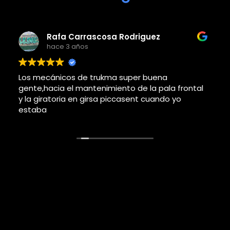
Adolfo j llorems pastor
hace 4 años
Este usuario solo dejó una calificación.