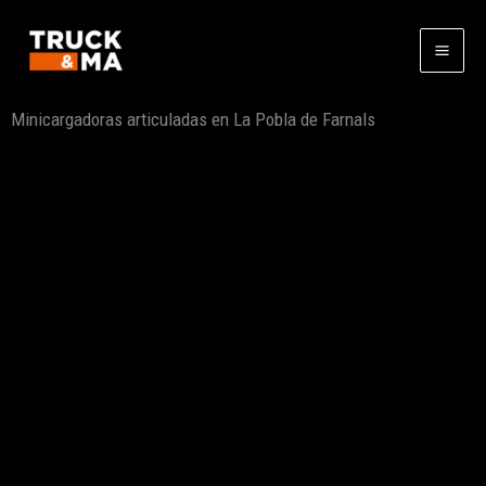
Ir
al
contenido
Minicargadoras articuladas en La Pobla de Farnals