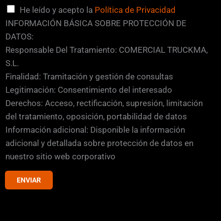
é
C
He leído y acepto la
Política de Privacidad
a
INFORMACIÓN BÁSICA SOBRE PROTECCIÓN DE
s
DATOS:
i
Responsable Del Tratamiento: COMERCIAL TRUCKMA,
l
S.L.
l
Finalidad: Tramitación y gestión de consultas
a
Legitimación: Consentimiento del interesado
s
Derechos: Acceso, rectificación, supresión, limitación
d
del tratamiento, oposición, portabilidad de datos
e
Información adicional: Disponible la información
v
adicional y detallada sobre protección de datos en
e
nuestro sitio web corporativo
r
ENVIAR
i
f
i