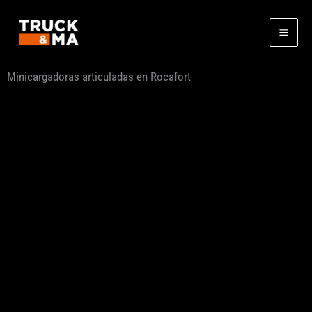
Ir
al
contenido
Minicargadoras articuladas en Rocafort