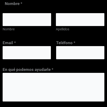
Nombre
*
Nombre
Apellidos
*
Email
*
Teléfono
*
C
a
s
i
En qué podemos ayudarle
*
l
l
a
s
q
u