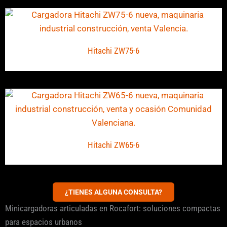
Hitachi ZW75-6
Hitachi ZW65-6
¿TIENES ALGUNA CONSULTA?
Minicargadoras articuladas en Rocafort: soluciones compactas
para espacios urbanos