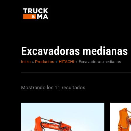
Ir
al
contenido
Excavadoras medianas
Inicio
Productos
HITACHI
Excavadoras medianas
Mostrando los 11 resultados