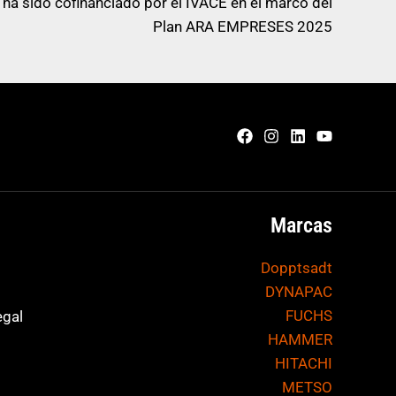
 ha sido cofinanciado por el IVACE en el marco del
Plan ARA EMPRESES 2025
Marcas
Dopptsadt
DYNAPAC
FUCHS
egal
HAMMER
HITACHI
METSO