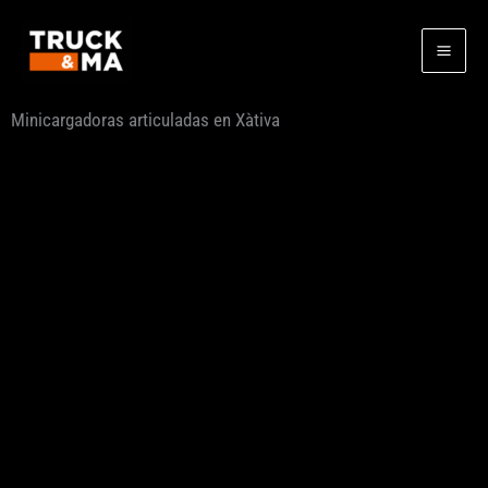
Ir
al
contenido
Minicargadoras articuladas en Xàtiva