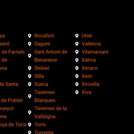
ya
Rocafort
Utiel
sent
Sagunt
València
 de Farnals
Sant Antoni de
Vilamarxant
 de
Benaixeve
Xàtiva
ona
Sedaví
Xeraco
Silla
Xest
de Santa
Sueca
Xirivella
Tavernes
Xiva
 de Poblet
Blanques
bunyol
Tavernes de la
ena
Valldigna
roja de Túria
Torís
Torrente