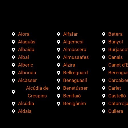
v
e
r
i
Aiora
Alfafar
Betera
f
Alaquàs
Algemesí
Bunyol
i
Albaida
Almàssera
Burjasso
c
Albal
Almussafes
Canals
a
Alberic
Alzira
Canet d'
c
Alboraia
Bellreguard
Berengue
i
Alcàsser
Benaguasil
Carcaixe
ó
Alcúdia de
Benetússer
Carlet
n
Crespins
Benifaió
Castelló
*
Alcúdia
Benigànim
Catarroj
Aldaia
Cullera