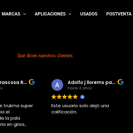
MARCAS
APLICACIONES
USADOS
POSTVENTA
Qué dicen nuestros clientes
Rafa Carrascosa Rodriguez
Adolfo j llorems pastor
os
hace 4 años
e trukma super
Este usuario solo dejó una
ia el
calificación.
e la pala
oria en girsa
o yo estaba