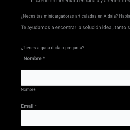
Atención inmediata en Aldaia y alrededores
¿Necesitas minicargadoras articuladas en Aldaia? Habl
Te ayudamos a encontrar la solución ideal, tanto
¿Tienes alguna duda o pregunta?
Nombre
*
Nombre
p
Email
*
o
d
e