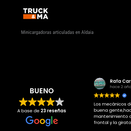
Ir
al
contenido
Minicargadoras articuladas en Aldaia
hace 2 añ
BUENO
Los mecánicos d
buena gente,hac
A base de
23 reseñas
mantenimiento d
frontal y la girat
piccasent cuand