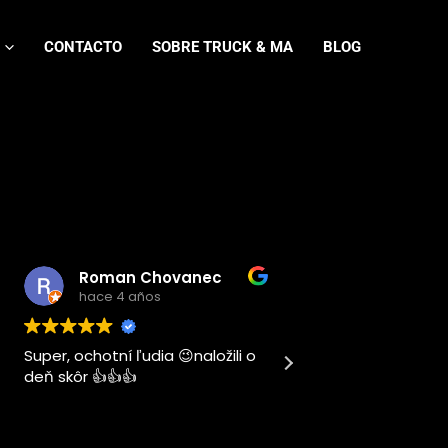
CONTACTO
SOBRE TRUCK & MA
BLOG
Roman Chovanec
hace 4 años
hace 4 añ
Super, ochotní ľudia 😉naložili o
Este usuario sol
deň skôr 👍👍👍
calificación.