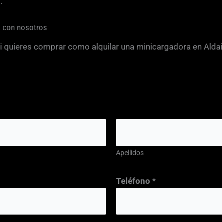
.
a con nosotros
 si quieres comprar como alquilar una minicargadora en Ald
Apellidos
Teléfono
*