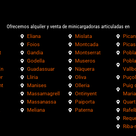
Ofrecemos alquiler y venta de minicargadoras articuladas en
Eliana
Mislata
Pican
Foios
Montcada
Picas
t
Gandia
Montserrat
Pobla
Godella
Museros
Pobla
En
Guadassuar
Nàquera
Vallb
r
Llíria
Oliva
Puçol
nt
Manises
Olleria
Puig 
Massamagrell
Ontinyent
Maria
Massanassa
Paiporta
Quart
a
Meliana
Paterna
Rafel
Requ
Riba-