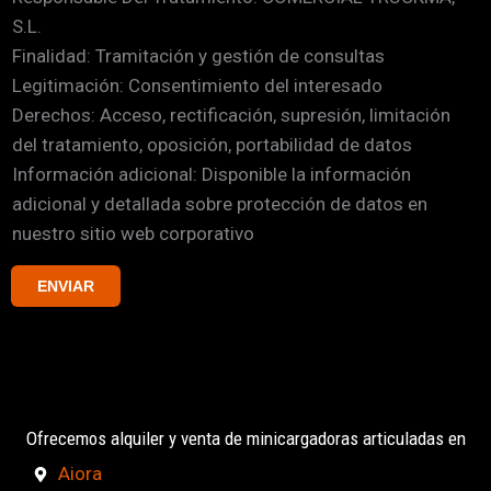
c
S.L.
i
i
Finalidad: Tramitación y gestión de consultas
l
ó
Legitimación: Consentimiento del interesado
l
n
Derechos: Acceso, rectificación, supresión, limitación
a
del tratamiento, oposición, portabilidad de datos
s
Información adicional: Disponible la información
d
adicional y detallada sobre protección de datos en
e
nuestro sitio web corporativo
v
e
ENVIAR
r
i
f
i
c
Ofrecemos alquiler y venta de minicargadoras articuladas en
a
c
Aiora