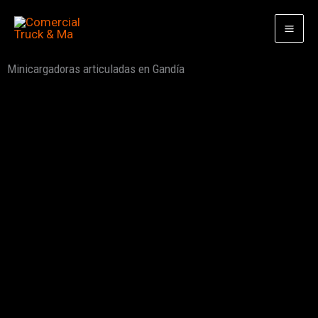
Ir
al
contenido
Minicargadoras articuladas en Gandía