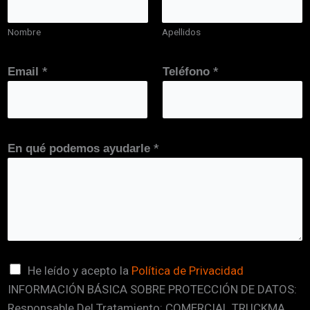
Nombre
Apellidos
E
*
*
Email
Teléfono
m
a
i
l
*
En qué podemos ayudarle
*
v
e
r
i
f
i
C
He leído y acepto la
Política de Privacidad
c
INFORMACIÓN BÁSICA SOBRE PROTECCIÓN DE DATOS:
a
a
Responsable Del Tratamiento: COMERCIAL TRUCKMA,
s