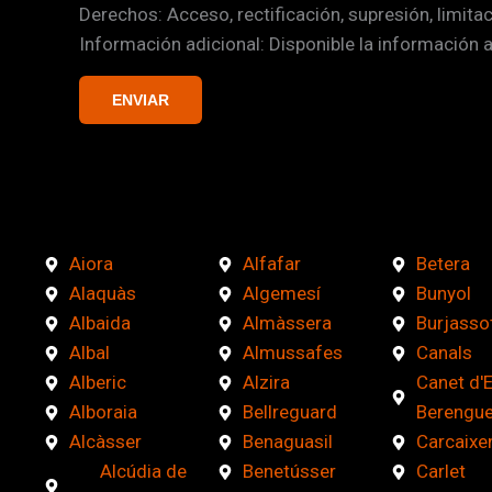
r
Derechos: Acceso, rectificación, supresión, limita
l
i
Información adicional: Disponible la información 
a
f
s
i
ENVIAR
d
c
e
a
v
c
e
i
r
ó
i
Aiora
Alfafar
Betera
n
f
Alaquàs
Algemesí
Bunyol
i
Albaida
Almàssera
Burjasso
c
Albal
Almussafes
Canals
a
Alberic
Alzira
Canet d'
c
Alboraia
Bellreguard
Berengue
i
Alcàsser
Benaguasil
Carcaixe
ó
Alcúdia de
Benetússer
Carlet
n