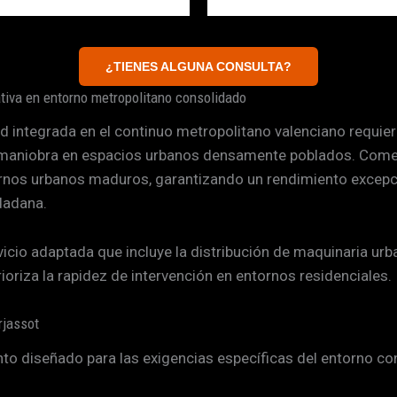
¿TIENES ALGUNA CONSULTA?
ativa en entorno metropolitano consolidado
 integrada en el continuo metropolitano valenciano requier
 de maniobra en espacios urbanos densamente poblados. Com
rnos urbanos maduros, garantizando un rendimiento excepci
dadana.
cio adaptada que incluye la distribución de maquinaria urba
oriza la rapidez de intervención en entornos residenciales.
rjassot
o diseñado para las exigencias específicas del entorno co