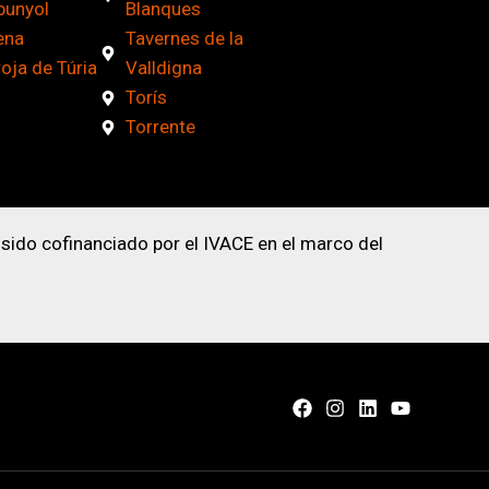
bunyol
Blanques
ena
Tavernes de la
roja de Túria
Valldigna
Torís
Torrente
 sido cofinanciado por el IVACE en el marco del