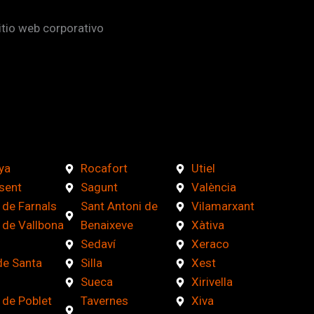
itio web corporativo
ya
Rocafort
Utiel
sent
Sagunt
València
 de Farnals
Sant Antoni de
Vilamarxant
 de Vallbona
Benaixeve
Xàtiva
Sedaví
Xeraco
de Santa
Silla
Xest
Sueca
Xirivella
 de Poblet
Tavernes
Xiva