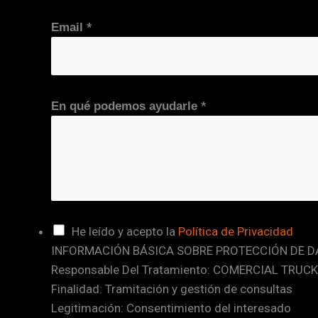
N
*
Email
o
m
b
r
*
En qué podemos ayudarle
e
T
e
l
é
f
o
C
He leído y acepto la
Política de Privacidad
n
INFORMACIÓN BÁSICA SOBRE PROTECCIÓN DE D
a
o
Responsable Del Tratamiento: COMERCIAL TRUCK
s
v
Finalidad: Tramitación y gestión de consultas
i
e
Legitimación: Consentimiento del interesado
l