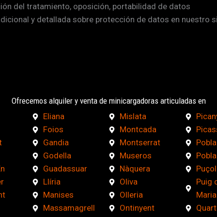
ción del tratamiento, oposición, portabilidad de datos
adicional y detallada sobre protección de datos en nuestro s
Ofrecemos alquiler y venta de minicargadoras articuladas en
Eliana
Mislata
Pican
Foios
Montcada
Picas
t
Gandia
Montserrat
Pobla
Godella
Museros
Pobla
En
Guadassuar
Nàquera
Puçol
r
Llíria
Oliva
Puig 
nt
Manises
Olleria
Maria
Massamagrell
Ontinyent
Quart