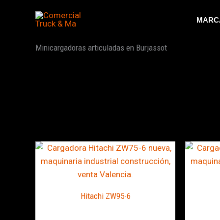
Ir
al
MARC
contenido
Minicargadoras articuladas en Burjassot
Hitachi ZW95-6