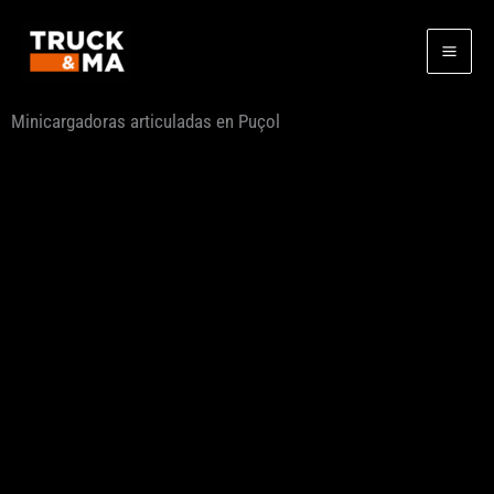
Ir
al
contenido
Minicargadoras articuladas en Puçol