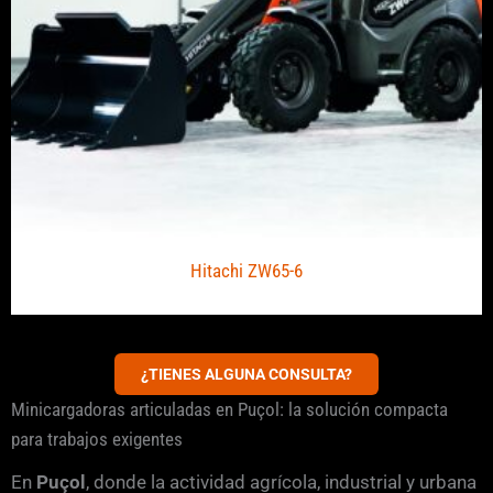
Hitachi ZW65-6
¿TIENES ALGUNA CONSULTA?
Minicargadoras articuladas en Puçol: la solución compacta
para trabajos exigentes
En
Puçol
, donde la actividad agrícola, industrial y urbana