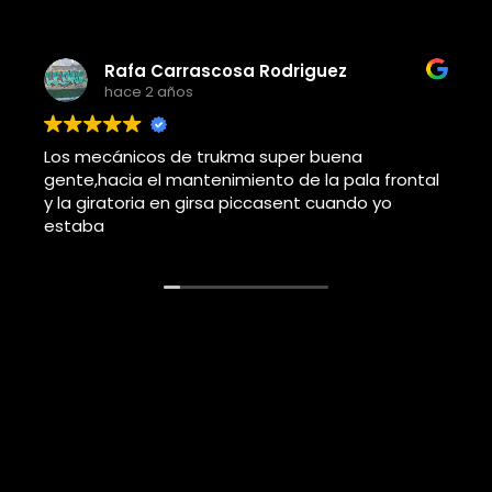
Adolfo j llorems pastor
hace 4 años
Este usuario solo dejó una calificación.
a frontal
 yo