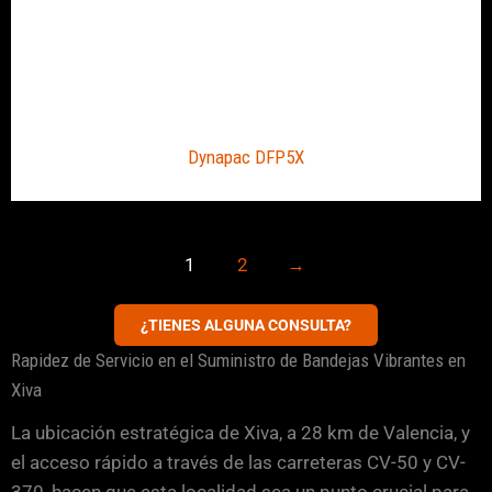
Dynapac DFP5X
1
2
→
¿TIENES ALGUNA CONSULTA?
Rapidez de Servicio en el Suministro de Bandejas Vibrantes en
Xiva
La ubicación estratégica de Xiva, a 28 km de Valencia, y
el acceso rápido a través de las carreteras CV-50 y CV-