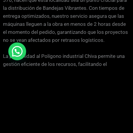
370, hacen que esta localidad sea un punto crucial para
la distribución de Bandejas Vibrantes. Con tiempos de
entrega optimizados, nuestro servicio asegura que las
máquinas lleguen a la obra en menos de 2 horas desde
el momento del pedido, garantizando que los proyectos
no se vean afectados por retrasos logísticos.
La proximidad al Polígono industrial Chiva permite una
gestión eficiente de los recursos, facilitando el
desplazamiento de nuestro taller móvil en caso de
requerir asistencia técnica. Esto significa que cualquier
eventualidad en obra puede ser resuelta rápidamente,
manteniendo la continuidad de las operaciones y
minimizando el tiempo de inactividad.
Condiciones del Terreno y su Impacto en la Selección de
Equipos