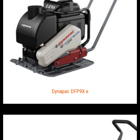
Dynapac DFP9X e