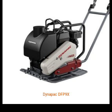
Dynapac DFP9X