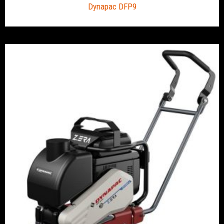
Dynapac DFP9