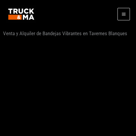
Ir
al
contenido
Venta y Alquiler de Bandejas Vibrantes en Tavernes Blanques