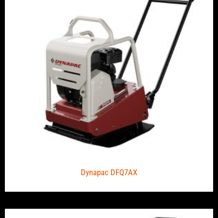
Dynapac DFQ7AX