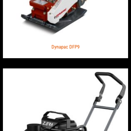
Dynapac DFP9