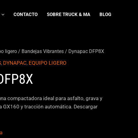
CONTACTO
SOBRE TRUCK & MA
BLOG
o ligero
/
Bandejas Vibrantes
/ Dynapac DFP8X
S
,
DYNAPAC
,
EQUIPO LIGERO
DFP8X
a compactadora ideal para asfalto, grava y
a GX160 y tracción automática. Descargar
ca