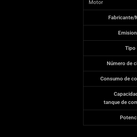
Motor
*
Fabricante/
Emisio
Tipo
Número de ci
Consumo de co
Capacidad
tanque de com
Potenc