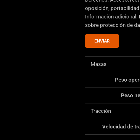
a
oposición, portabilida
s
Información adicional: 
d
sobre protección de da
e
v
ENVIAR
e
r
Masas
i
f
Peso oper
i
c
Peso ne
a
c
Tracción
i
ó
Velocidad de tr
n