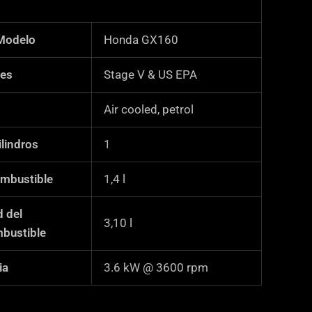
Modelo
Honda GX160
nes
Stage V & US EPA
Air cooled, petrol
lindros
1
mbustible
1,4
l
 del
3,10
l
bustible
ia
3.6 kW @ 3600 rpm