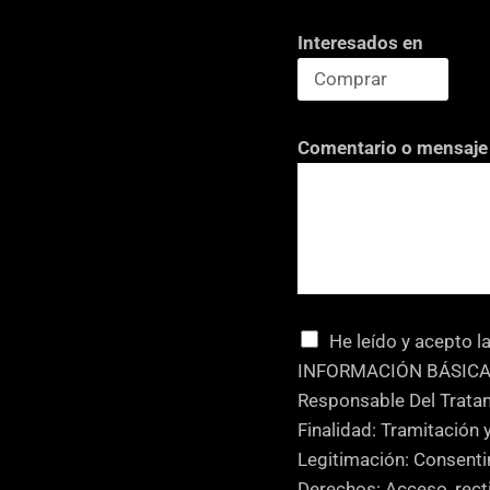
Interesados en
Comentario o mensaje
C
He leído y acepto l
a
INFORMACIÓN BÁSICA
s
Responsable Del Trat
i
Finalidad: Tramitación 
l
Legitimación: Consenti
l
Derechos: Acceso, recti