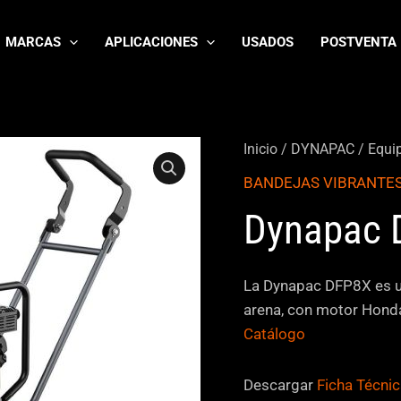
MARCAS
APLICACIONES
USADOS
POSTVENTA
Inicio
/
DYNAPAC
/
Equip
BANDEJAS VIBRANTE
Dynapac 
La Dynapac DFP8X es un
arena, con motor Hond
Catálogo
Descargar
Ficha Técni