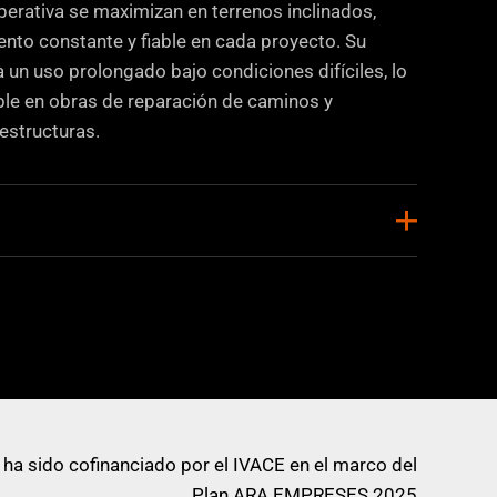
perativa se maximizan en terrenos inclinados,
nto constante y fiable en cada proyecto. Su
un uso prolongado bajo condiciones difíciles, lo
ble en obras de reparación de caminos y
estructuras.
90 Kg
Construcción
430 mm
 ha sido cofinanciado por el IVACE en el marco del
Plan ARA EMPRESES 2025