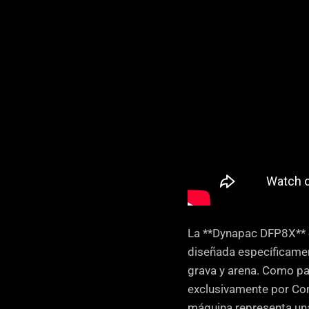
La **Dynapac DFP8X** e
diseñada específicamen
grava y arena. Como par
exclusivamente por Com
máquina representa una