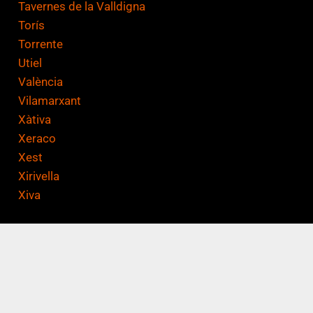
Tavernes de la Valldigna
Torís
Torrente
Utiel
València
Vilamarxant
Xàtiva
Xeraco
Xest
Xirivella
Xiva