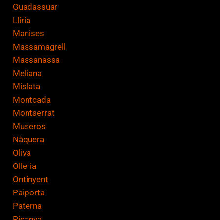
Guadassuar
Llíria
Manises
Massamagrell
Massanassa
Meliana
Mislata
Montcada
Montserrat
Museros
Nàquera
Oliva
Olleria
Ontinyent
Paiporta
Paterna
Picanya