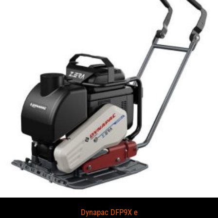
Dynapac DFP9X e