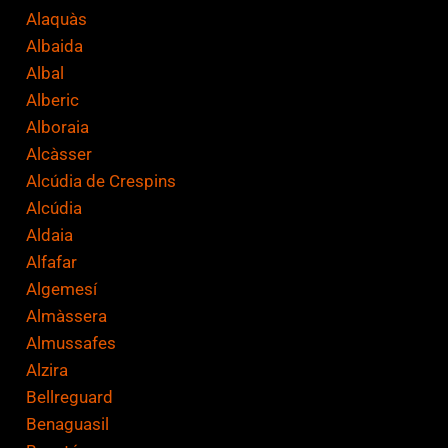
a
Alaquàs
c
Albaida
i
Albal
ó
Alberic
n
Alboraia
*
Alcàsser
Alcúdia de Crespins
Alcúdia
Aldaia
Alfafar
Algemesí
Almàssera
Almussafes
Alzira
Bellreguard
Benaguasil