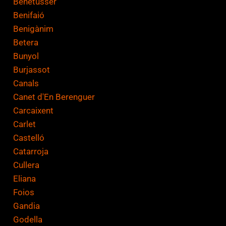
Benetússer
Benifaió
Benigànim
Betera
Bunyol
Burjassot
Canals
Canet d'En Berenguer
Carcaixent
Carlet
Castelló
Catarroja
Cullera
Eliana
Foios
Gandia
Godella