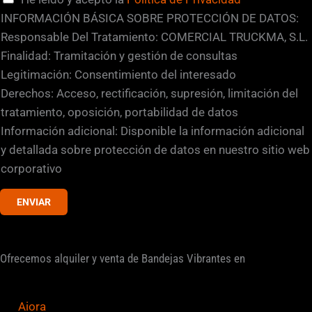
i
a
INFORMACIÓN BÁSICA SOBRE PROTECCIÓN DE DATOS:
f
s
Responsable Del Tratamiento: COMERCIAL TRUCKMA, S.L.
i
i
Finalidad: Tramitación y gestión de consultas
c
l
Legitimación: Consentimiento del interesado
a
l
Derechos: Acceso, rectificación, supresión, limitación del
c
a
tratamiento, oposición, portabilidad de datos
i
s
Información adicional: Disponible la información adicional
ó
d
y detallada sobre protección de datos en nuestro sitio web
n
e
corporativo
v
ENVIAR
e
r
i
Ofrecemos alquiler y venta de Bandejas Vibrantes en
f
i
c
Aiora