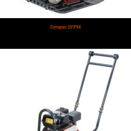
Dynapac DFP9X