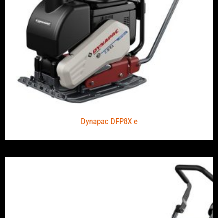
Dynapac DFP8X e