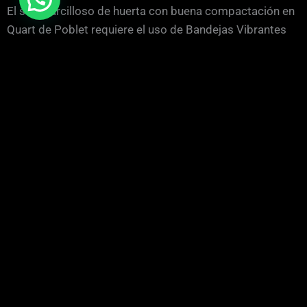
El suelo arcilloso de huerta con buena compactación en
Quart de Poblet requiere el uso de Bandejas Vibrantes
específicas que maximicen la eficiencia del trabajo en
obra. Estas máquinas están diseñadas para ofrecer un
rendimiento óptimo en terrenos difíciles, garantizando
una excelente compactación del material, lo que se
traduce en una base sólida y duradera para cualquier
construcción. La elección de la Bandeja Vibrante
adecuada no solo asegura la calidad del trabajo, sino
que también contribuye al ahorro de recursos al evitar la
necesidad de retrabajos.
Las Bandejas Vibrantes, además, permiten una rápida
adaptación a las condiciones cambiantes del terreno. En
un área con una alta densidad industrial como la de
Quart de Poblet, disponer de este tipo de maquinaria