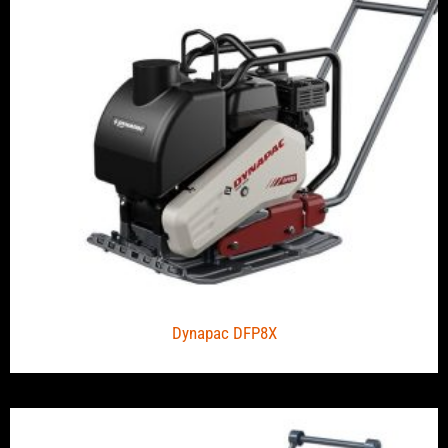
Dynapac DFP8X