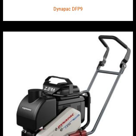
Dynapac DFP9