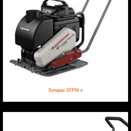
Dynapac DFP9X e