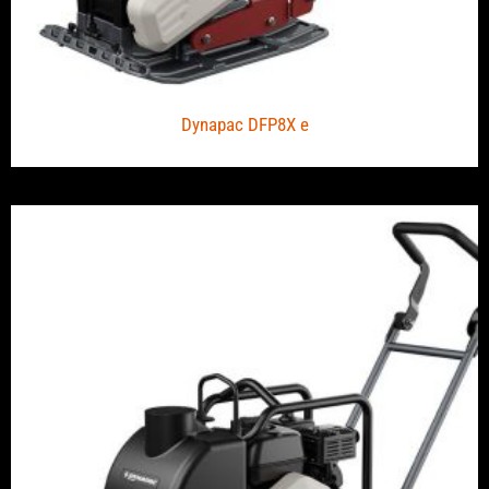
Dynapac DFP8X e