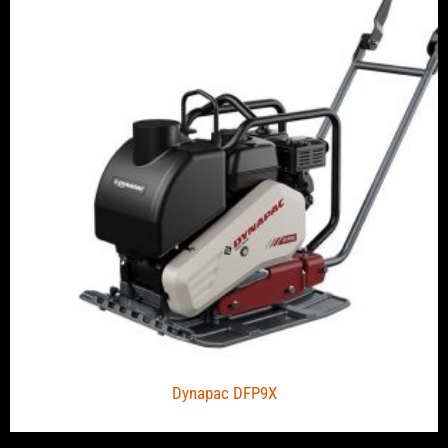
Dynapac DFP9X