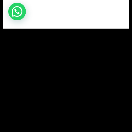
Dynapac DFP5X
1
2
→
¿TIENES ALGUNA CONSULTA?
Rapidez de Servicio en el Suministro de Bandejas Vibrantes en