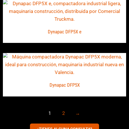
Dynapac DFP5X e
Dynapac DFP5X
1
2
→