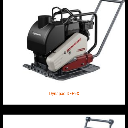
Dynapac DFP9X