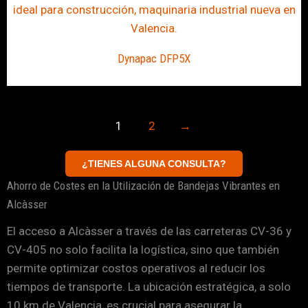
Dynapac DFP5X
1
2
→
¿TIENES ALGUNA CONSULTA?
Ahorro de Costes en la Utilización de Bandejas Vibrantes en
Alcàsser
El acceso a Alcàsser a través de las carreteras CV-36 y
CV-405 no solo facilita la logística, sino que también
permite optimizar costos operativos al reducir los
tiempos de transporte. La ubicación estratégica, a solo
10 km de Valencia, es crucial para asegurar la