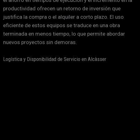
productividad ofrecen un retorno de inversión que
justifica la compra o el alquiler a corto plazo. El uso
eficiente de estos equipos se traduce en una obra
terminada en menos tiempo, lo que permite abordar
nuevos proyectos sin demoras.
Logística y Disponibilidad de Servicio en Alcàsser
La proximidad a Valencia y la infraestructura de las
carreteras CV-36 y CV-405 son vitales para asegurar
que los jefes de obra tengan acceso inmediato a
bandejas vibrantes. Esto se traduce en una disminución
de los tiempos de espera y en una mayor flexibilidad en
la programación de los proyectos. En caso de que surjan
imprevistos, la opción de un taller móvil garantiza que
cualquier problema técnico se solucione rápidamente,
evitando paradas que repercutan negativamente en los