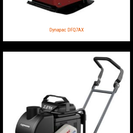
Dynapac DFQ7AX