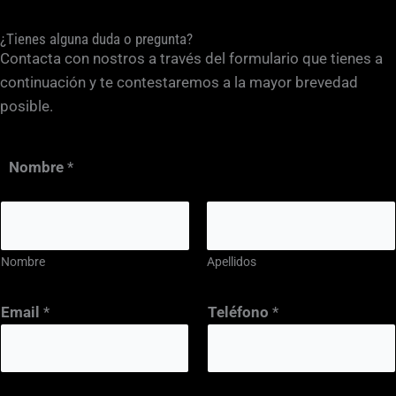
¿Tienes alguna duda o pregunta?
Contacta con nostros a través del formulario que tienes a
continuación y te contestaremos a la mayor brevedad
posible.
Nombre
*
Nombre
Apellidos
*
Email
*
Teléfono
*
E
n
a
y