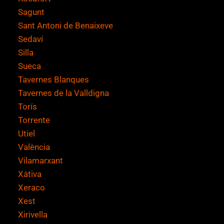
Sagunt
Sant Antoni de Benaixeve
Sedaví
Silla
Sueca
Tavernes Blanques
Tavernes de la Valldigna
Torís
Torrente
Utiel
València
Vilamarxant
Xàtiva
Xeraco
Xest
Xirivella