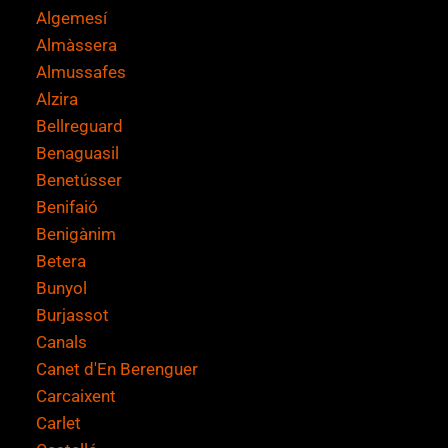
Algemesí
Almàssera
Almussafes
Alzira
Bellreguard
Benaguasil
Benetússer
Benifaió
Benigànim
Betera
Bunyol
Burjassot
Canals
Canet d'En Berenguer
Carcaixent
Carlet