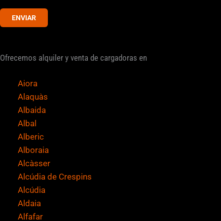
v
ENVIAR
e
r
i
Ofrecemos alquiler y venta de cargadoras en
f
i
Aiora
c
Alaquàs
a
Albaida
c
Albal
i
Alberic
ó
Alboraia
n
Alcàsser
*
Alcúdia de Crespins
Alcúdia
Aldaia
Alfafar