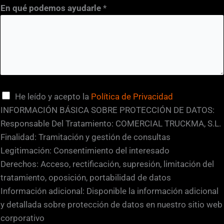
En qué podemos ayudarle
*
u
d
a
r
l
e
C
He leído y acepto la
Política de Privacidad
a
INFORMACIÓN BÁSICA SOBRE PROTECCIÓN DE DATOS:
s
Responsable Del Tratamiento: COMERCIAL TRUCKMA, S.L.
i
Finalidad: Tramitación y gestión de consultas
l
Legitimación: Consentimiento del interesado
l
Derechos: Acceso, rectificación, supresión, limitación del
a
tratamiento, oposición, portabilidad de datos
s
Información adicional: Disponible la información adicional
d
y detallada sobre protección de datos en nuestro sitio web
e
corporativo