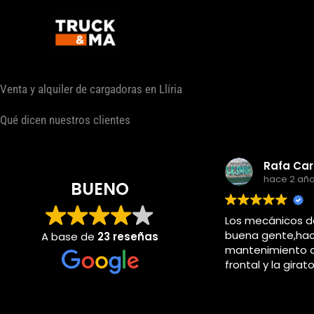
Ir
al
contenido
Venta y alquiler de cargadoras en Llíria
Qué dicen nuestros clientes
Rafa Carrascosa Rodriguez
hace 2 años
BUENO
Los mecánicos de trukma super
buena gente,hacia el
A base de
23 reseñas
mantenimiento de la pala
frontal y la giratoria en girsa
piccasent cuando yo estaba