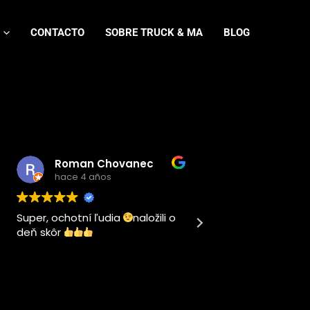
CONTACTO
SOBRE TRUCK & MA
BLOG
an Chovanec
Jose Damian Villanueva
 4 años
hace 4 años
tní ľudia
naložili o
Este usuario solo dejó una
calificación.