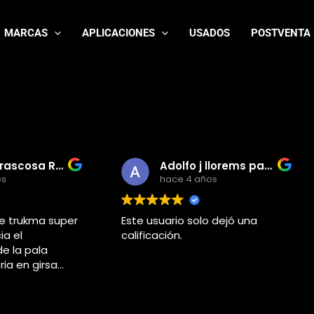
MARCAS
APLICACIONES
USADOS
POSTVENTA
Adolfo j llorems pastor
Rom
hace 4 años
hace
Este usuario solo dejó una
Super, ocho
calificación.
deň skôr