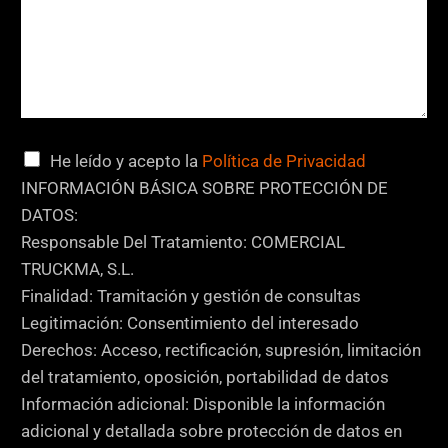
m
e
n
t
a
r
C
He leído y acepto la
Política de Privacidad
i
a
INFORMACIÓN BÁSICA SOBRE PROTECCIÓN DE
o
s
DATOS:
T
i
Responsable Del Tratamiento: COMERCIAL
e
l
TRUCKMA, S.L.
l
l
Finalidad: Tramitación y gestión de consultas
é
a
Legitimación: Consentimiento del interesado
f
s
Derechos: Acceso, rectificación, supresión, limitación
o
d
del tratamiento, oposición, portabilidad de datos
n
e
Información adicional: Disponible la información
o
v
adicional y detallada sobre protección de datos en