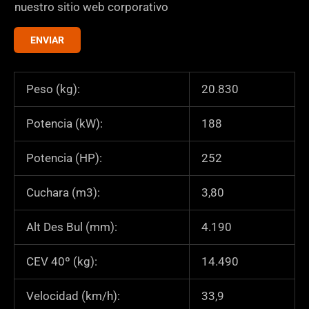
N
e
nuestro sitio web corporativo
o
r
ENVIAR
m
i
b
f
r
i
Peso (kg):
20.830
e
c
a
Potencia (kW):
188
c
i
Potencia (HP):
252
ó
n
Cuchara (m3):
3,80
*
Alt Des Bul (mm):
4.190
CEV 40º (kg):
14.490
Velocidad (km/h):
33,9