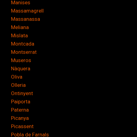
Manises
Massamagrell
Massanassa
Meliana
Mislata
Montcada
Montserrat
Museros
Nàquera
Oliva
Olleria
Ontinyent
Paiporta
Paterna
Picanya
Picassent
Pobla de Farnals