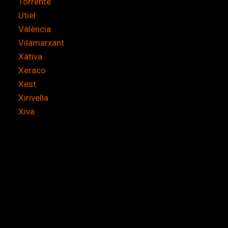
Torrente
Utiel
València
Vilamarxant
Xàtiva
Xeraco
Xest
Xirivella
Xiva