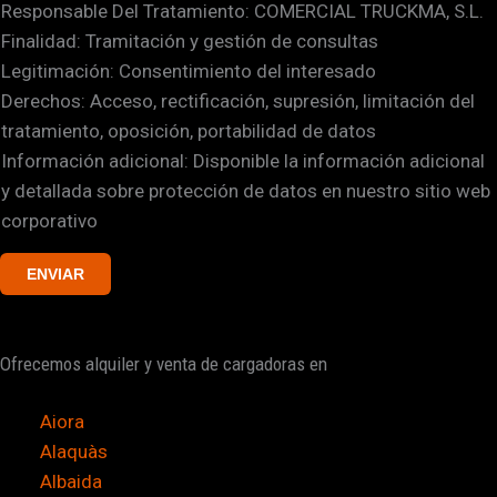
o
Responsable Del Tratamiento: COMERCIAL TRUCKMA, S.L.
s
s
Finalidad: Tramitación y gestión de consultas
i
v
Legitimación: Consentimiento del interesado
l
e
Derechos: Acceso, rectificación, supresión, limitación del
l
r
tratamiento, oposición, portabilidad de datos
a
i
Información adicional: Disponible la información adicional
s
f
y detallada sobre protección de datos en nuestro sitio web
d
i
corporativo
e
c
v
a
ENVIAR
e
c
r
i
i
Ofrecemos alquiler y venta de cargadoras en
ó
f
n
i
Aiora
c
Alaquàs
a
Albaida
c