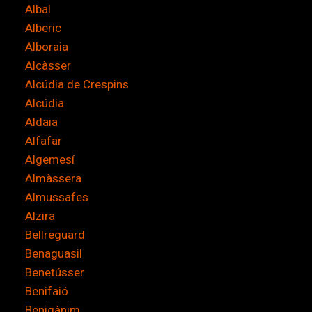
Albal
i
Alberic
ó
Alboraia
n
Alcàsser
*
Alcúdia de Crespins
Alcúdia
Aldaia
Alfafar
Algemesí
Almàssera
Almussafes
Alzira
Bellreguard
Benaguasil
Benetússer
Benifaió
Benigànim