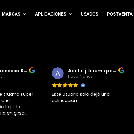
MARCAS
APLICACIONES
USADOS
POSTVENTA
Adolfo j llorems pastor
Roman 
hace 4 años
hace 4 añ
Este usuario solo dejó una
Super, ochotní ľu
calificación.
deň skôr 👍👍👍