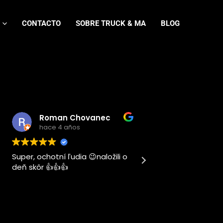
CONTACTO
SOBRE TRUCK & MA
BLOG
Chovanec
Jose Damian Villanueva
os
hace 4 años
dia 😉naložili o
Este usuario solo dejó una
calificación.