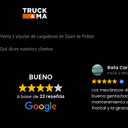
Ir
al
contenido
Venta y alquiler de cargadoras en Quart de Poblet
Qué dicen nuestros clientes
Rafa Carrascosa Rodriguez
hace 2 años
BUENO
Los mecánicos de trukma super
buena gente,hacia el
A base de
23 reseñas
mantenimiento de la pala
frontal y la giratoria en girsa
piccasent cuando yo estaba