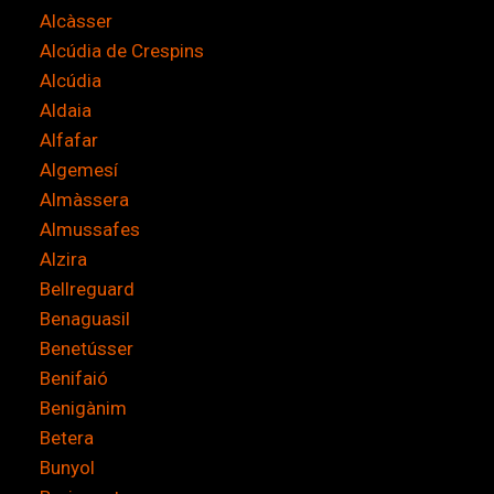
Alcàsser
*
Alcúdia de Crespins
Alcúdia
Aldaia
Alfafar
Algemesí
Almàssera
Almussafes
Alzira
Bellreguard
Benaguasil
Benetússer
Benifaió
Benigànim
Betera
Bunyol