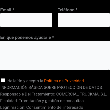
*
*
Email
Teléfono
*
En qué podemos ayudarle
v
C
He leído y acepto la
Política de Privacidad
e
INFORMACIÓN BÁSICA SOBRE PROTECCIÓN DE DATOS:
a
r
Responsable Del Tratamiento: COMERCIAL TRUCKMA, S.L.
s
i
Finalidad: Tramitación y gestión de consultas
i
f
Legitimación: Consentimiento del interesado
l