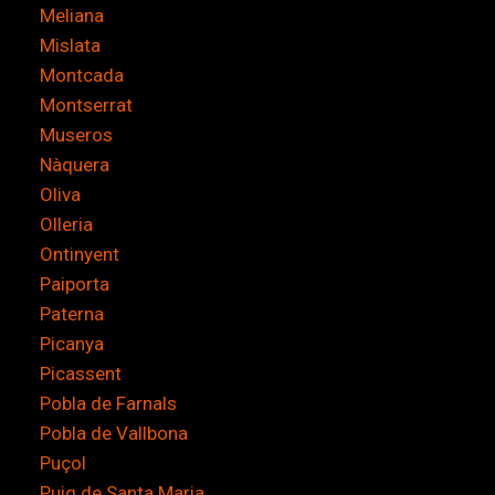
Meliana
Mislata
Montcada
Montserrat
Museros
Nàquera
Oliva
Olleria
Ontinyent
Paiporta
Paterna
Picanya
Picassent
Pobla de Farnals
Pobla de Vallbona
Puçol
Puig de Santa Maria