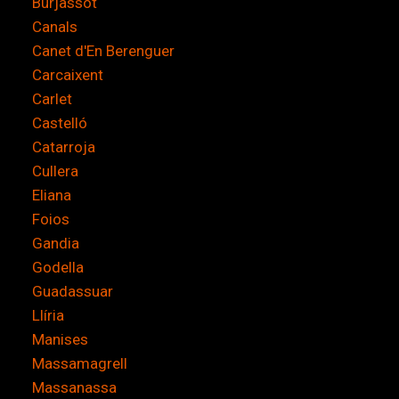
Burjassot
Canals
Canet d'En Berenguer
Carcaixent
Carlet
Castelló
Catarroja
Cullera
Eliana
Foios
Gandia
Godella
Guadassuar
Llíria
Manises
Massamagrell
Massanassa