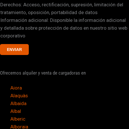
i
Derechos: Acceso, rectificación, supresión, limitación del
l
c
tratamiento, oposición, portabilidad de datos
a
a
Información adicional: Disponible la información adicional
s
c
y detallada sobre protección de datos en nuestro sitio web
d
i
corporativo
e
ó
v
n
ENVIAR
e
p
r
o
i
d
Ofrecemos alquiler y venta de cargadoras en
f
e
i
m
Aiora
c
o
Alaquàs
a
s
Albaida
c
E
Albal
i
n
Alberic
ó
Alboraia
n