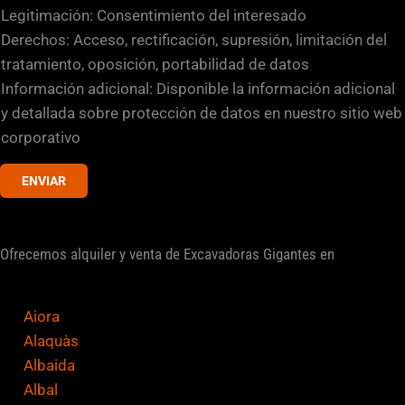
r
l
Legitimación: Consentimiento del interesado
l
l
Derechos: Acceso, rectificación, supresión, limitación del
e
a
tratamiento, oposición, portabilidad de datos
s
Información adicional: Disponible la información adicional
d
y detallada sobre protección de datos en nuestro sitio web
e
corporativo
v
ENVIAR
e
r
i
Ofrecemos alquiler y venta de Excavadoras Gigantes en
f
i
c
Aiora
a
Alaquàs
c
Albaida
i
Albal
ó