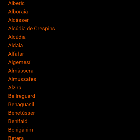
Alberic
n
Alboraia
*
Alcàsser
Alcúdia de Crespins
Alcúdia
Aldaia
Alfafar
Algemesí
Almàssera
Almussafes
Alzira
Bellreguard
Benaguasil
Benetússer
Benifaió
Benigànim
Betera