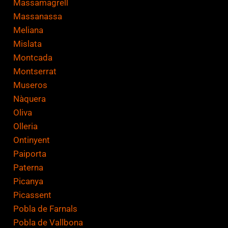
Massamagrell
Massanassa
Meliana
Mislata
Montcada
Montserrat
Museros
Nàquera
Oliva
Olleria
Ontinyent
Paiporta
Paterna
Picanya
Picassent
Pobla de Farnals
Pobla de Vallbona