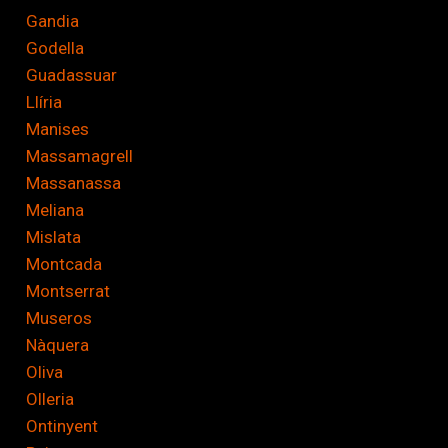
Gandia
Godella
Guadassuar
Llíria
Manises
Massamagrell
Massanassa
Meliana
Mislata
Montcada
Montserrat
Museros
Nàquera
Oliva
Olleria
Ontinyent