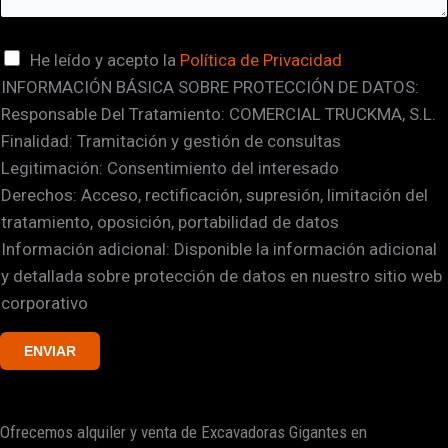
C
He leído y acepto la
Política de Privacidad
INFORMACIÓN BÁSICA SOBRE PROTECCIÓN DE DATOS:
a
Responsable Del Tratamiento: COMERCIAL TRUCKMA, S.L.
s
Finalidad: Tramitación y gestión de consultas
i
Legitimación: Consentimiento del interesado
l
Derechos: Acceso, rectificación, supresión, limitación del
l
tratamiento, oposición, portabilidad de datos
a
Información adicional: Disponible la información adicional
s
y detallada sobre protección de datos en nuestro sitio web
d
corporativo
e
v
ENVIAR
e
r
i
Ofrecemos alquiler y venta de Excavadoras Gigantes en
f