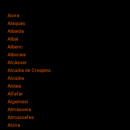
i
c
Aiora
a
Alaquàs
c
Albaida
i
Albal
ó
Alberic
n
Alboraia
*
Alcàsser
Alcúdia de Crespins
Alcúdia
Aldaia
Alfafar
Algemesí
Almàssera
Almussafes
Alzira