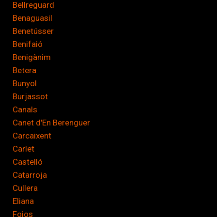
Bellreguard
Benaguasil
Benetússer
Benifaió
Benigànim
Betera
Bunyol
Burjassot
Canals
Canet d'En Berenguer
Carcaixent
Carlet
Castelló
Catarroja
Cullera
Eliana
Foios