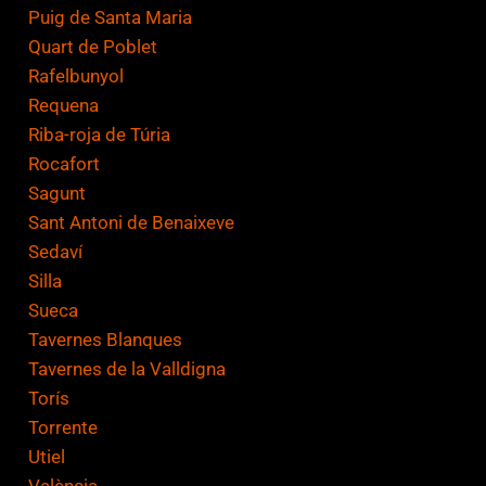
Puig de Santa Maria
Quart de Poblet
Rafelbunyol
Requena
Riba-roja de Túria
Rocafort
Sagunt
Sant Antoni de Benaixeve
Sedaví
Silla
Sueca
Tavernes Blanques
Tavernes de la Valldigna
Torís
Torrente
Utiel
València