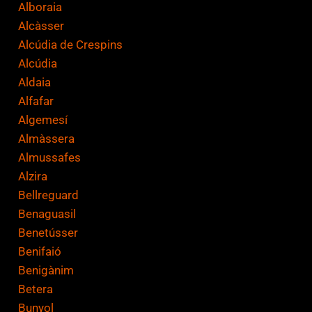
Alboraia
*
Alcàsser
Alcúdia de Crespins
Alcúdia
Aldaia
Alfafar
Algemesí
Almàssera
Almussafes
Alzira
Bellreguard
Benaguasil
Benetússer
Benifaió
Benigànim
Betera
Bunyol