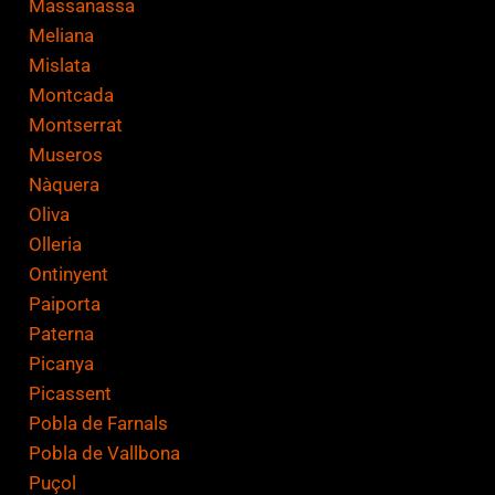
Massanassa
Meliana
Mislata
Montcada
Montserrat
Museros
Nàquera
Oliva
Olleria
Ontinyent
Paiporta
Paterna
Picanya
Picassent
Pobla de Farnals
Pobla de Vallbona
Puçol