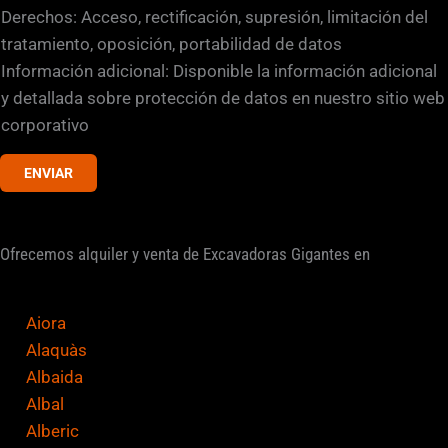
l
Derechos: Acceso, rectificación, supresión, limitación del
a
tratamiento, oposición, portabilidad de datos
s
Información adicional: Disponible la información adicional
d
y detallada sobre protección de datos en nuestro sitio web
e
corporativo
v
ENVIAR
e
r
i
Ofrecemos alquiler y venta de Excavadoras Gigantes en
f
i
c
Aiora
a
Alaquàs
c
Albaida
i
Albal
ó
Alberic
n