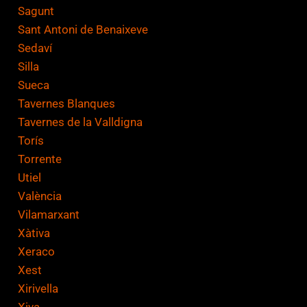
Sagunt
Sant Antoni de Benaixeve
Sedaví
Silla
Sueca
Tavernes Blanques
Tavernes de la Valldigna
Torís
Torrente
Utiel
València
Vilamarxant
Xàtiva
Xeraco
Xest
Xirivella
Xiva