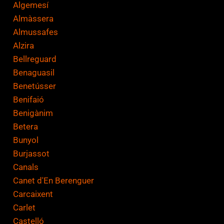
Algemesí
Almàssera
Almussafes
Alzira
Bellreguard
Benaguasil
Benetússer
Benifaió
Benigànim
Betera
Bunyol
Burjassot
Canals
Canet d'En Berenguer
Carcaixent
Carlet
Castelló