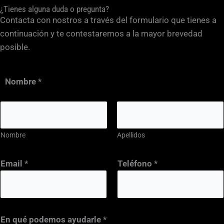
¿Tienes alguna duda o pregunta?
Contacta con nostros a través del formulario que tienes a
continuación y te contestaremos a la mayor brevedad
posible.
Nombre
*
Nombre
Apellidos
q
Email
*
Teléfono
*
u
é
p
o
En qué podemos ayudarle
*
d