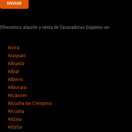
ENVIAR
e
r
i
Ofrecemos alquiler y venta de Excavadoras Gigantes en
f
i
c
Aiora
a
Alaquàs
c
Albaida
i
Albal
ó
Alberic
n
Alboraia
*
Alcàsser
Alcúdia de Crespins
Alcúdia
Aldaia
Alfafar