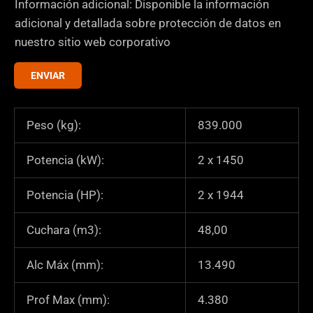
e
Información adicional: Disponible la información
v
adicional y detallada sobre protección de datos en
e
nuestro sitio web corporativo
r
ENVIAR
i
f
i
Peso (kg):
839.000
c
a
Potencia (kW):
2 x 1450
c
i
Potencia (HP):
2 x 1944
ó
n
Cuchara (m3):
48,00
*
Alc Máx (mm):
13.490
Prof Max (mm):
4.380