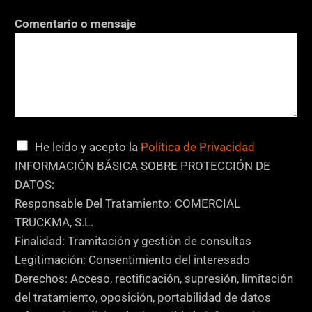
o
r
Comentario o mensaje
r
e
o
N
o
m
C
He leído y acepto la
Política de Privacidad
b
a
INFORMACIÓN BÁSICA SOBRE PROTECCIÓN DE
r
s
DATOS:
e
i
Responsable Del Tratamiento: COMERCIAL
l
TRUCKMA, S.L.
l
Finalidad: Tramitación y gestión de consultas
a
Legitimación: Consentimiento del interesado
s
Derechos: Acceso, rectificación, supresión, limitación
d
del tratamiento, oposición, portabilidad de datos