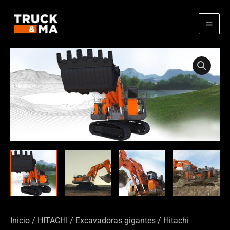
Ir
al
contenido
Inicio
/
HITACHI
/
Excavadoras gigantes
/ Hitachi