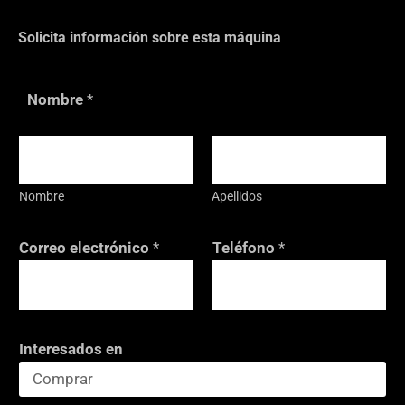
Solicita información sobre esta máquina
Nombre
*
Nombre
Apellidos
C
Correo electrónico
*
Teléfono
*
o
r
r
e
Interesados en
o
C