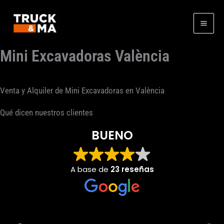
Ir
al
contenido
Mini Excavadoras València
Venta y Alquiler de Mini Excavadoras en València
Qué dicen nuestros clientes
BUENO
A base de
23 reseñas