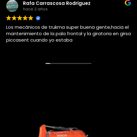
Adolfo j llorems pastor
hace 4 años
cia el
Este usuario solo dejó una calificación.
n girsa