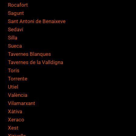
Rocafort
Sagunt
Sant Antoni de Benaixeve
Sedaví
Silla
Sueca
Tavernes Blanques
Tavernes de la Valldigna
Torís
Torrente
Utiel
València
Vilamarxant
Xàtiva
Xeraco
Xest
Xirivella