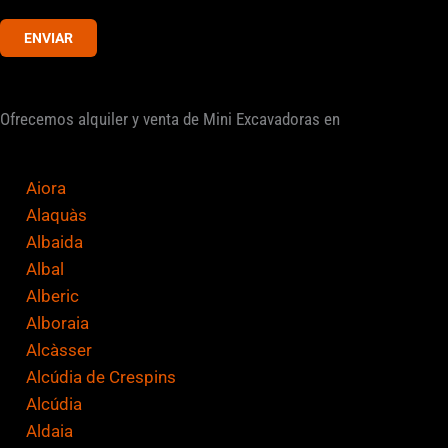
e
v
ENVIAR
e
r
i
Ofrecemos alquiler y venta de Mini Excavadoras en
f
i
c
Aiora
a
Alaquàs
c
Albaida
i
Albal
ó
Alberic
n
Alboraia
*
Alcàsser
Alcúdia de Crespins
Alcúdia
Aldaia