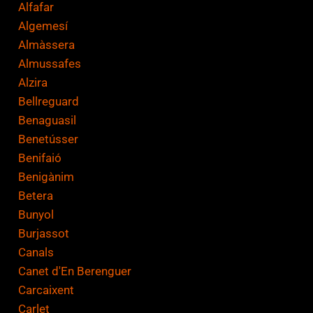
Alfafar
Algemesí
Almàssera
Almussafes
Alzira
Bellreguard
Benaguasil
Benetússer
Benifaió
Benigànim
Betera
Bunyol
Burjassot
Canals
Canet d'En Berenguer
Carcaixent
Carlet