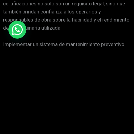
certificaciones no solo son un requisito legal, sino que
también brindan confianza a los operarios y
responsables de obra sobre la fiabilidad y el rendimiento
de la maquinaria utilizada.
Implementar un sistema de mantenimiento preventivo
basado en estas normativas ayuda a prolongar la vida
útil del equipo y a minimizar riesgos. Un taller móvil
puede ser una excelente opción para realizar
inspecciones regulares y reparaciones inmediatas,
garantizando que las máquinas estén siempre en
condiciones óptimas para operar con total seguridad.
La Importancia de un Servicio Técnico Especializado
Contar con un servicio técnico especializado para Mini
Excavadoras en Sueca no es solo conveniente, sino