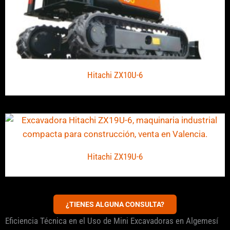
Hitachi ZX10U-6
Hitachi ZX19U-6
¿TIENES ALGUNA CONSULTA?
Eficiencia Técnica en el Uso de Mini Excavadoras en Algemesí