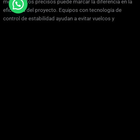
movimientos precisos puede marcar la diferencia en la
eficiencia del proyecto. Equipos con tecnología de
control de estabilidad ayudan a evitar vuelcos y
garantizan una productividad efectiva, lo que es vital
para cumplir con los plazos establecidos.
Impacto en el Rendimiento y Productividad
El rendimiento de las Mini Excavadoras está
directamente relacionado con su capacidad de
adaptación al tipo de terreno. En el caso de Algemesí, el
suelo aluvial profundo requiere máquinas que cuenten
con bajas presiones de suelo para evitar hundimientos.
Esto permite realizar trabajos de excavación y nivelación
sin comprometer la integridad del terreno. Un análisis
comparativo de la maquinaria revela que las máquinas
equipadas con sistemas de monitorización de