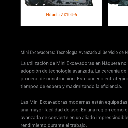
Hitachi ZX10U-6
Mini Excavadoras: Tecnología Avanzada al Servicio de 
La utilización de Mini Excavadoras en Nàquera no s
adopción de tecnología avanzada. La cercanía de
proceso de construcción. Este acceso estratégico a
tiempos de espera y maximizando la eficiencia.
Las Mini Excavadoras modernas están equipadas c
una mayor facilidad de uso. En una región como el
avanzada se convierte en un aliado imprescindible
rendimiento durante el trabajo.