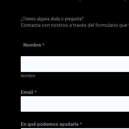
¿Tienes alguna duda o pregunta?
Contacta con nostros a través del formulario que
Nombre
*
Nombre
d
Email
*
e
a
y
u
En qué podemos ayudarle
*
d