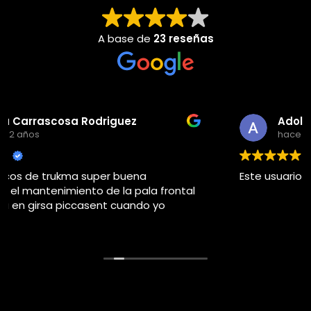
A base de
23 reseñas
Adolfo j llorems pastor
hace 4 años
Este usuario solo dejó una calificación.