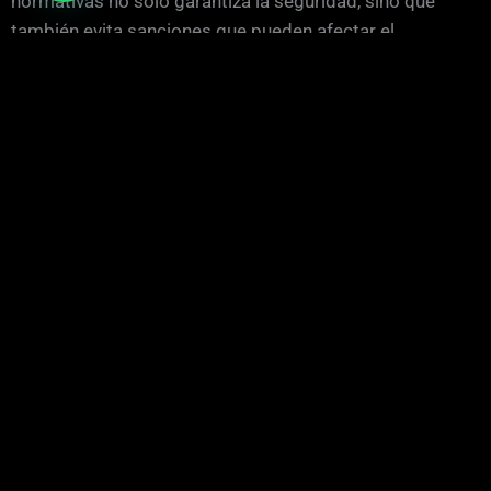
normativas no solo garantiza la seguridad, sino que
también evita sanciones que pueden afectar el
presupuesto del proyecto.
El uso de Mini Excavadoras que cuenten con
certificaciones de seguridad adecuadas es esencial en
este contexto. Estos equipos están diseñados para
operar en terrenos con características específicas,
como el terreno de transición arcillosa hacia
piedemonte, lo que permite un desempeño óptimo sin
comprometer la seguridad en la obra.
Mini Excavadoras adaptadas a las necesidades de Rocafort
La selección de Mini Excavadoras adecuadas para
Rocafort debe considerar el tipo de suelo y las
características del entorno. La transición arcillosa hacia
piedemonte presenta desafíos únicos que requieren