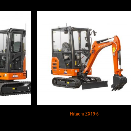
6
Hitachi ZX19-6