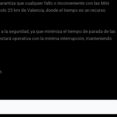
garantiza que cualquier fallo o inconveniente con las Mini
solo 25 km de Valencia, donde el tiempo es un recurso
 a la seguridad, ya que minimiza el tiempo de parada de las
estará operativa con la mínima interrupción, manteniendo
e.