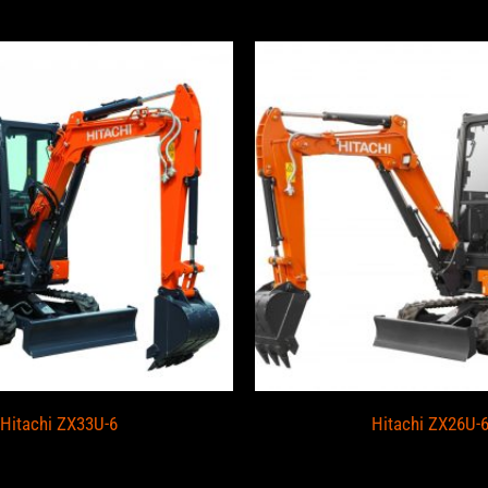
Hitachi ZX33U-6
Hitachi ZX26U-