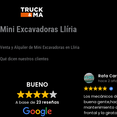
Ir
al
contenido
Mini Excavadoras Llíria
Venta y Alquiler de Mini Excavadoras en Llíria
Qué dicen nuestros clientes
hace 2 años
BUENO
Los mecánicos de t
buena gente,hacia e
A base de
23 reseñas
mantenimiento de l
frontal y la giratoria