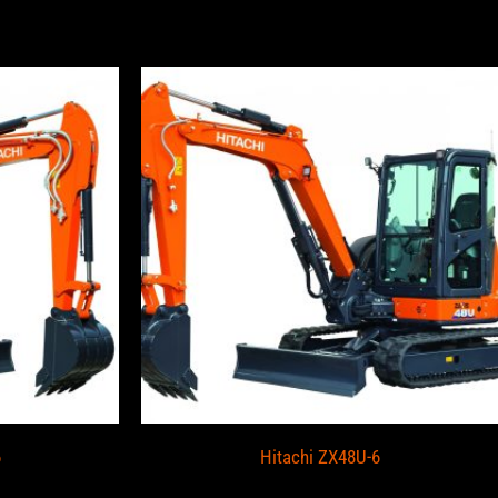
6
Hitachi ZX48U-6