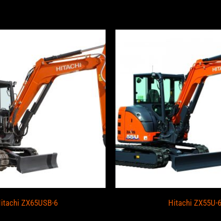
o estaba
itachi ZX65USB-6
Hitachi ZX55U-