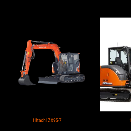
piccasent cuando y
Hitachi ZX95-7
H