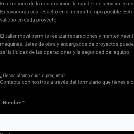
En el mundo de la construcción, la rapidez de servicio es esen
Excavadoras sea resuelto en el menor tiempo posible. Esto
valioso en cada proyecto.
El taller móvil permite realizar reparaciones y mantenimien
máquinas. Jefes de obra y encargados de proyectos pueden c
así la fluidez de las operaciones y la seguridad del equipo.
¿Tienes alguna duda o pregunta?
Contacta con nostros a través del formulario que tienes a 
Nombre
*