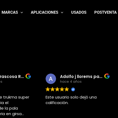
MARCAS
APLICACIONES
USADOS
POSTVENTA
Rafa Carrascosa Rodriguez
Adolfo j llorems pastor
hace 4 años
rukma super
Este usuario solo dejó una
l
calificación.
a pala
 en girsa