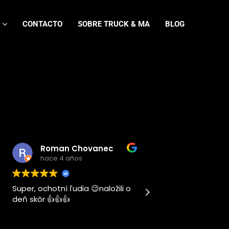
CONTACTO
SOBRE TRUCK & MA
BLOG
Roman Chovanec
hace 4 años
hace 4 años
Super, ochotní ľudia 😉naložili o
Este usuario solo d
deň skôr 👍👍👍
calificación.