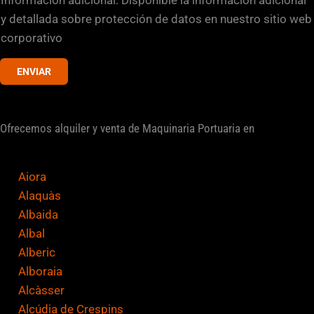
r
d
y detallada sobre protección de datos en nuestro sitio web
l
e
corporativo
e
v
ENVIAR
e
r
i
Ofrecemos alquiler y venta de Maquinaria Portuaria en
f
i
c
Aiora
a
Alaquàs
c
Albaida
i
Albal
ó
Alberic
n
Alboraia
*
Alcàsser
Alcúdia de Crespins