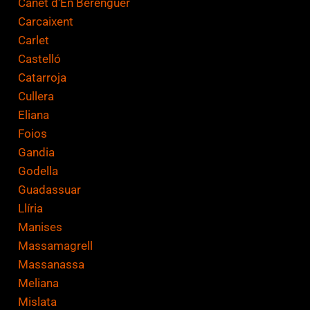
Canet d'En Berenguer
Carcaixent
Carlet
Castelló
Catarroja
Cullera
Eliana
Foios
Gandia
Godella
Guadassuar
Llíria
Manises
Massamagrell
Massanassa
Meliana
Mislata