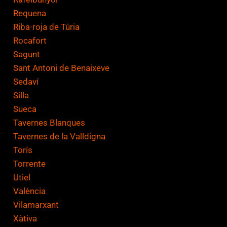
Requena
Riba-roja de Túria
Rocafort
Sagunt
Sant Antoni de Benaixeve
Sedaví
Silla
Sueca
Tavernes Blanques
Tavernes de la Valldigna
Torís
Torrente
Utiel
València
Vilamarxant
Xàtiva