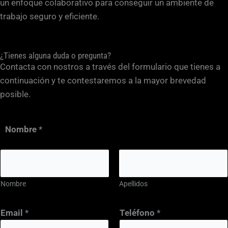
un enfoque colaborativo para conseguir un ambiente de
trabajo seguro y eficiente.
¿Tienes alguna duda o pregunta?
Contacta con nostros a través del formulario que tienes a
continuación y te contestaremos a la mayor brevedad
posible.
Nombre
*
Nombre
Apellidos
N
Email
*
Teléfono
*
o