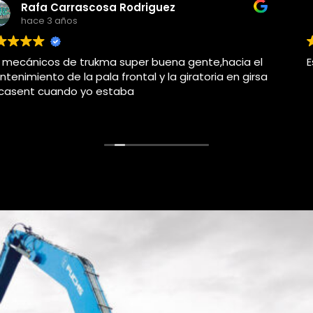
Adolfo j llorems pastor
hace 4 años
Este usuario solo dejó una calificación.