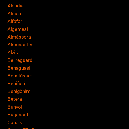
Alcúdia
Aldaia
Alfafar
Algemesí
Almàssera
Almussafes
Alzira
Bellreguard
Benaguasil
Benetússer
Benifaió
Benigànim
Betera
Bunyol
Burjassot
Canals