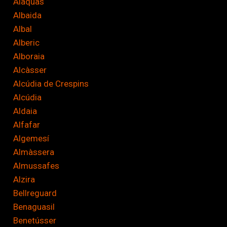
Alaquàs
c
Albaida
i
Albal
ó
Alberic
n
Alboraia
*
Alcàsser
Alcúdia de Crespins
Alcúdia
Aldaia
Alfafar
Algemesí
Almàssera
Almussafes
Alzira
Bellreguard
Benaguasil
Benetússer