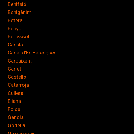
Benifaió
Benigànim
Betera
Bunyol
Burjassot
Canals
Canet d'En Berenguer
Carcaixent
Carlet
Castelló
Catarroja
Cullera
Eliana
Foios
Gandia
Godella
Guadassuar