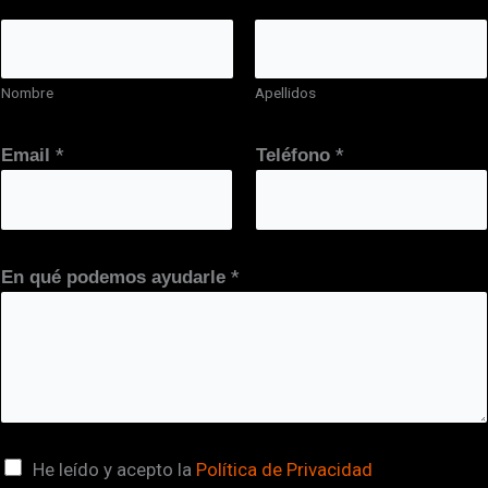
Nombre
Apellidos
*
*
Email
Teléfono
*
En qué podemos ayudarle
d
C
He leído y acepto la
Política de Privacidad
e