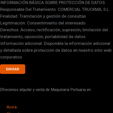
INFORMACIÓN BÁSICA SOBRE PROTECCIÓN DE DATOS:
a
d
Responsable Del Tratamiento: COMERCIAL TRUCKMA, S.L.
s
e
Finalidad: Tramitación y gestión de consultas
i
E
Legitimación: Consentimiento del interesado
l
n
Derechos: Acceso, rectificación, supresión, limitación del
l
tratamiento, oposición, portabilidad de datos
a
Información adicional: Disponible la información adicional
s
y detallada sobre protección de datos en nuestro sitio web
d
corporativo
e
v
ENVIAR
e
r
i
Ofrecemos alquiler y venta de Maquinaria Portuaria en
f
i
c
Aiora
a