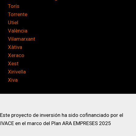
Torís
Torrente
Utiel
València
Vilamarxant
Xàtiva
Xeraco
Xest
Xirivella
Xiva
Este proyecto de inversión ha sido cofinanciado por el
IVACE en el marco del Plan ARA EMPRESES 2025