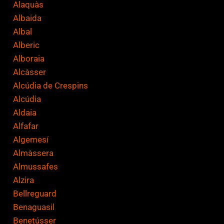
Alaquàs
c
Albaida
i
Albal
ó
Alberic
n
Alboraia
*
Alcàsser
Alcúdia de Crespins
Alcúdia
Aldaia
Alfafar
Algemesí
Almàssera
Almussafes
Alzira
Bellreguard
Benaguasil
Benetússer