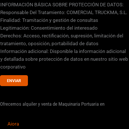
a
INFORMACIÓN BÁSICA SOBRE PROTECCIÓN DE DATOS:
s
Responsable Del Tratamiento: COMERCIAL TRUCKMA, S.L.
i
Finalidad: Tramitación y gestión de consultas
l
Legitimación: Consentimiento del interesado
l
Derechos: Acceso, rectificación, supresión, limitación del
a
tratamiento, oposición, portabilidad de datos
s
Información adicional: Disponible la información adicional
d
y detallada sobre protección de datos en nuestro sitio web
e
corporativo
v
ENVIAR
e
r
i
Ofrecemos alquiler y venta de Maquinaria Portuaria en
f
i
c
Aiora
a