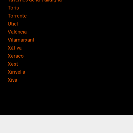
Torís
Torrente
Utiel
València
Vilamarxant
Xàtiva
Xeraco
Xest
Xirivella
Xiva