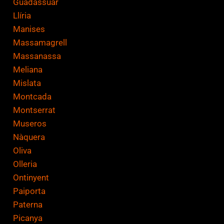
Guadassuar
Llíria
Manises
Massamagrell
Massanassa
Meliana
Mislata
Montcada
Montserrat
Museros
Nàquera
Oliva
Olleria
Ontinyent
Paiporta
Paterna
Picanya