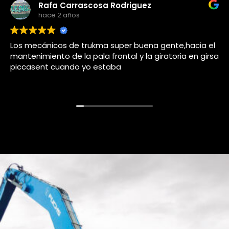
uez
Adolfo j llorems pasto
hace 4 años
uena gente,hacia el
Este usuario solo dejó una califi
 la giratoria en girsa