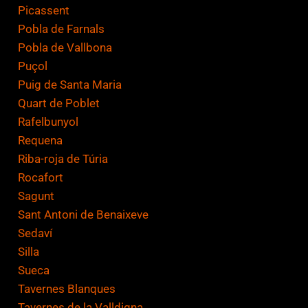
Picassent
Pobla de Farnals
Pobla de Vallbona
Puçol
Puig de Santa Maria
Quart de Poblet
Rafelbunyol
Requena
Riba-roja de Túria
Rocafort
Sagunt
Sant Antoni de Benaixeve
Sedaví
Silla
Sueca
Tavernes Blanques
Tavernes de la Valldigna