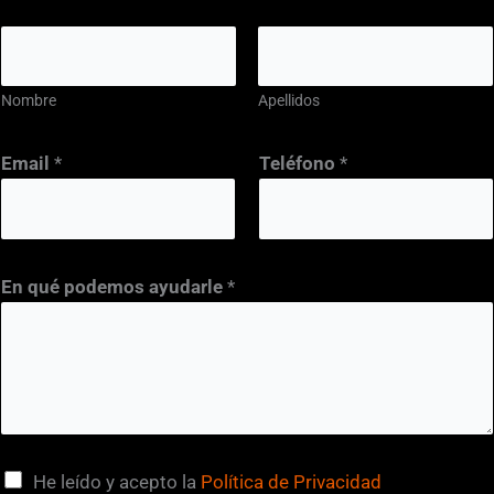
Nombre
Apellidos
Email
*
Teléfono
*
En qué podemos ayudarle
*
C
He leído y acepto la
Política de Privacidad