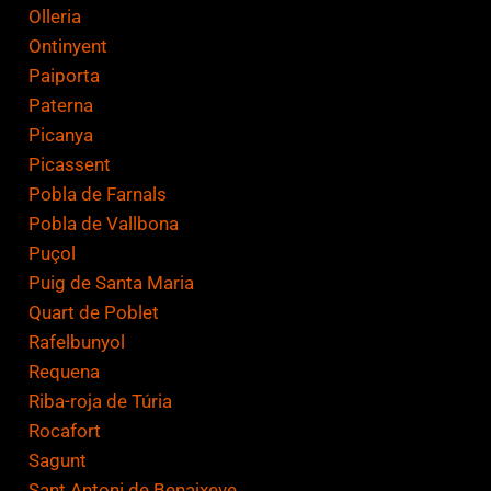
Olleria
Ontinyent
Paiporta
Paterna
Picanya
Picassent
Pobla de Farnals
Pobla de Vallbona
Puçol
Puig de Santa Maria
Quart de Poblet
Rafelbunyol
Requena
Riba-roja de Túria
Rocafort
Sagunt
Sant Antoni de Benaixeve