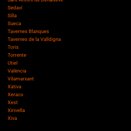
Sedaví
Silla
Sueca
Tavernes Blanques
Tavernes de la Valldigna
Torís
Torrente
Utiel
València
Vilamarxant
Xàtiva
Xeraco
Xest
Xirivella
Xiva