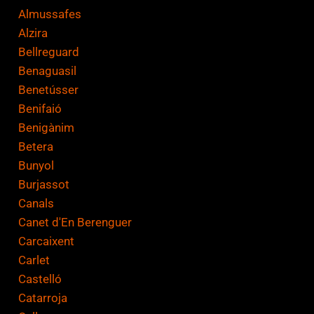
Almussafes
Alzira
Bellreguard
Benaguasil
Benetússer
Benifaió
Benigànim
Betera
Bunyol
Burjassot
Canals
Canet d'En Berenguer
Carcaixent
Carlet
Castelló
Catarroja