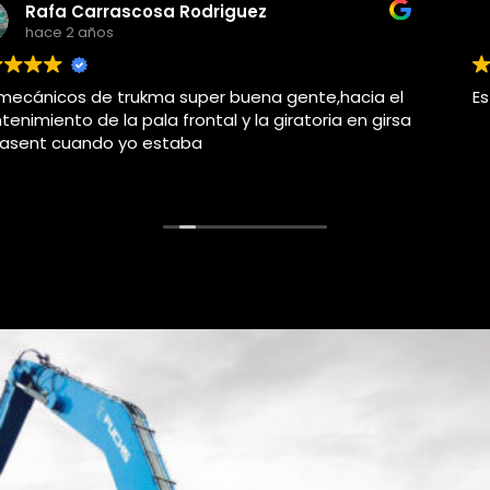
Adolfo j llorems pastor
hace 4 años
Este usuario solo dejó una calificación.