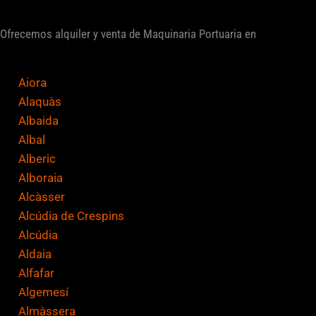
i
Ofrecemos alquiler y venta de Maquinaria Portuaria en
f
i
c
Aiora
a
Alaquàs
c
Albaida
i
Albal
ó
Alberic
n
Alboraia
*
Alcàsser
Alcúdia de Crespins
Alcúdia
Aldaia
Alfafar
Algemesí
Almàssera