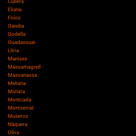
Cullera
Eliana
Foios
Gandia
Godella
Guadassuar
Llíria
Manises
Massamagrell
Massanassa
Meliana
Mislata
Montcada
Montserrat
Museros
Nàquera
Oliva