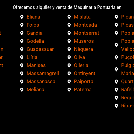
Ofrecemos alquiler y venta de Maquinaria Portuaria en
Eliana
Mislata
Pican
Foios
Montcada
Picas
t
Gandia
Montserrat
Pobla
Godella
Museros
Pobla
En
Guadassuar
Nàquera
Vallb
r
Llíria
Oliva
Puçol
nt
Manises
Olleria
Puig 
Massamagrell
Ontinyent
Maria
Massanassa
Paiporta
Quart
a
Meliana
Paterna
Rafel
Requ
Riba-