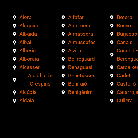
q
r
u
i
Aiora
Alfafar
Betera
é
f
Alaquàs
Algemesí
Bunyol
i
Albaida
Almàssera
Burjasso
c
Albal
Almussafes
Canals
a
Alberic
Alzira
Canet d'
c
Alboraia
Bellreguard
Berengue
i
Alcàsser
Benaguasil
Carcaixe
ó
Alcúdia de
Benetússer
Carlet
n
Crespins
Benifaió
Castelló
*
Alcúdia
Benigànim
Catarroj
Aldaia
Cullera