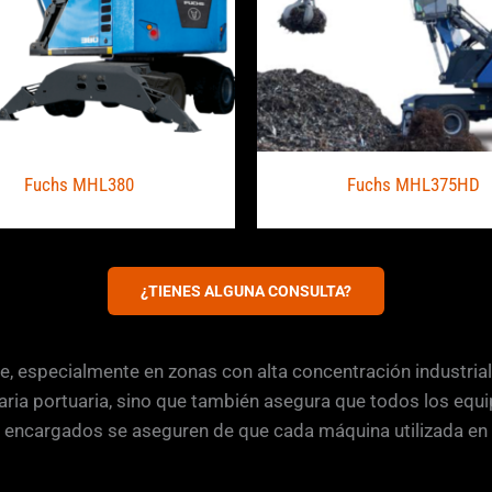
Fuchs MHL380
Fuchs MHL375HD
¿TIENES ALGUNA CONSULTA?
e, especialmente en zonas con alta concentración industrial
naria portuaria, sino que también asegura que todos los eq
 encargados se aseguren de que cada máquina utilizada en el 