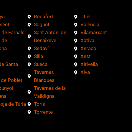
ya
Rocafort
Utiel
sent
Sagunt
València
 de Farnals
Sant Antoni de
Vilamarxant
 de
Benaixeve
Xàtiva
ona
Sedaví
Xeraco
Silla
Xest
de Santa
Sueca
Xirivella
Tavernes
Xiva
 de Poblet
Blanques
bunyol
Tavernes de la
ena
Valldigna
roja de Túria
Torís
Torrente