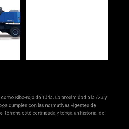
 como Riba-roja de Túria. La proximidad a la A-3 y
uipos cumplen con las normativas vigentes de
terreno esté certificada y tenga un historial de