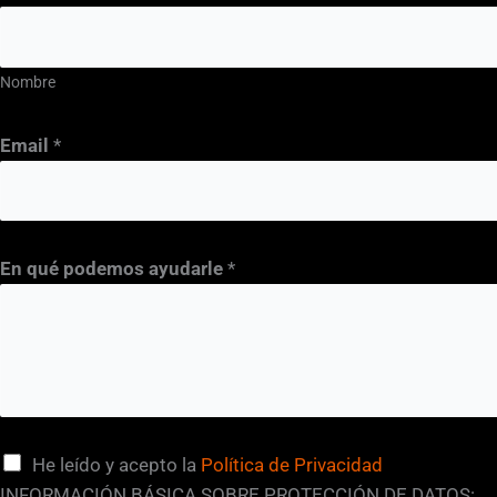
Nombre
Email
*
En qué podemos ayudarle
*
C
He leído y acepto la
Política de Privacidad
a
INFORMACIÓN BÁSICA SOBRE PROTECCIÓN DE DATOS: