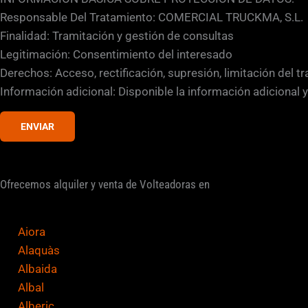
s
Responsable Del Tratamiento: COMERCIAL TRUCKMA, S.L.
i
Finalidad: Tramitación y gestión de consultas
l
Legitimación: Consentimiento del interesado
l
Derechos: Acceso, rectificación, supresión, limitación del t
a
Información adicional: Disponible la información adicional 
s
d
ENVIAR
e
v
e
Ofrecemos alquiler y venta de Volteadoras en
r
i
Aiora
f
Alaquàs
i
Albaida
c
Albal
a
Alberic