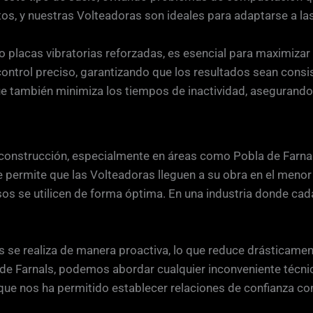
tos, y nuestras Volteadoras son ideales para adaptarse a l
 placas vibratorias reforzadas, es esencial para maximizar 
control preciso, garantizando que los resultados sean consi
ue también minimiza los tiempos de inactividad, asegurando
e la construcción, especialmente en áreas como Pobla de Fa
ue permite que las Volteadoras lleguen a su obra en el meno
sos se utilicen de forma óptima. En una industria donde cad
e realiza de manera proactiva, lo que reduce drásticamente
a de Farnals, podemos abordar cualquier inconveniente técn
oque nos ha permitido establecer relaciones de confianza con