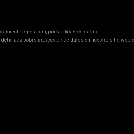
i
c
a
c
ratamiento, oposición, portabilidad de datos
i
y detallada sobre protección de datos en nuestro sitio web 
ó
n