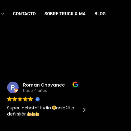
CONTACTO
SOBRE TRUCK & MA
BLOG
Roman Chovanec
hace 4 años
hace 4 años
per, ochotní ľudia
naložili o
Este usuario solo dejó
ň skôr
calificación.