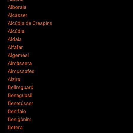
c
Alboraia
i
Alcàsser
ó
Alcúdia de Crespins
n
Alcúdia
*
Aldaia
Alfafar
Algemesí
Almàssera
Almussafes
Alzira
Bellreguard
Benaguasil
Benetússer
Benifaió
Benigànim
Betera