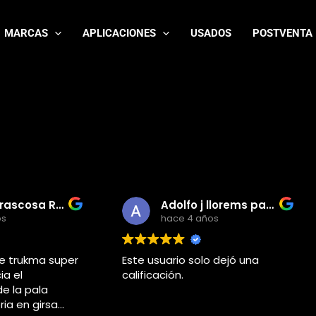
MARCAS
APLICACIONES
USADOS
POSTVENTA
Rafa Carrascosa Rodriguez
Adolfo j llorems pastor
hace 4 años
kma super
Este usuario solo dejó una
Su
calificación.
de
ala
 girsa