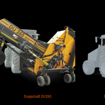
piccasent cuando yo 
Doppstadt DU265