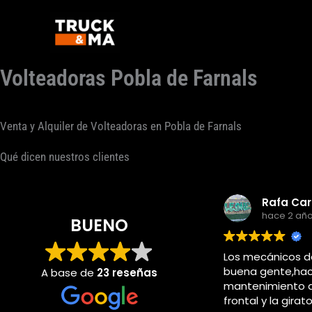
Ir
al
contenido
Volteadoras Pobla de Farnals
Venta y Alquiler de Volteadoras en Pobla de Farnals
Qué dicen nuestros clientes
hace 2 años
BUENO
Los mecánicos de tru
buena gente,hacia el
A base de
23 reseñas
mantenimiento de la p
frontal y la giratoria en