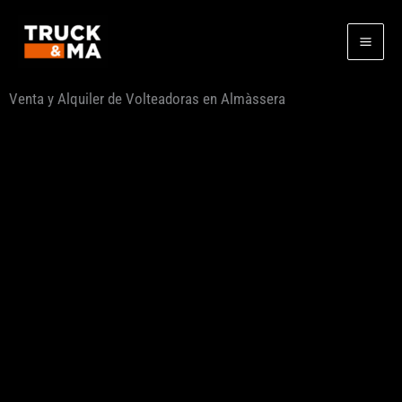
Ir
al
contenido
Venta y Alquiler de Volteadoras en Almàssera