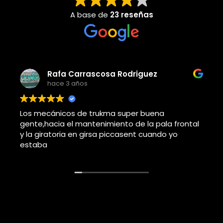
A base de
23 reseñas
Adolfo j llorems pastor
hace 4 años
Este usuario solo dejó una calificación.