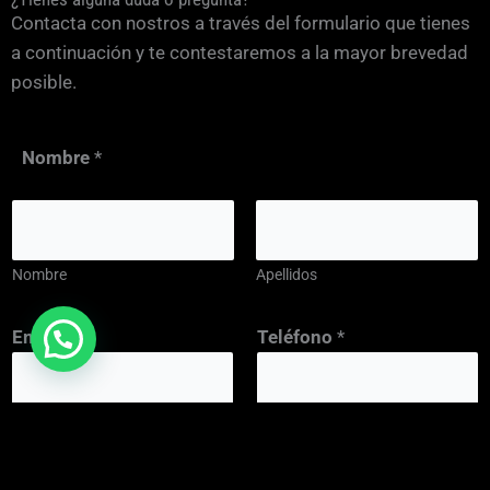
Contacta con nostros a través del formulario que tienes
a continuación y te contestaremos a la mayor brevedad
posible.
Nombre
*
Nombre
Apellidos
v
Email
*
Teléfono
*
e
r
i
f
En qué podemos ayudarle
*
i