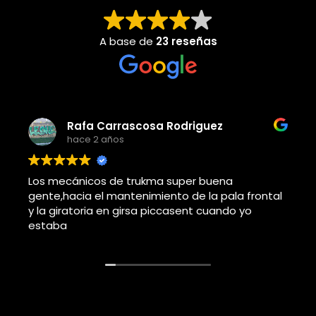
A base de
23 reseñas
Adolfo j llorems pastor
hace 4 años
Este usuario solo dejó una calificación.
tal