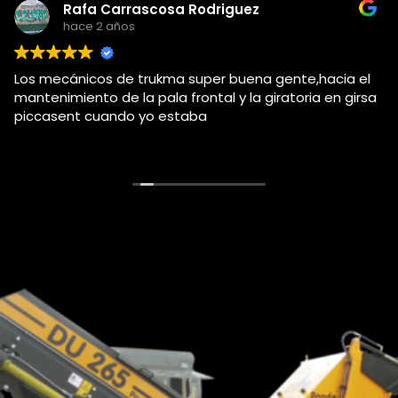
Adolfo j llorems pastor
hace 4 años
Este usuario solo dejó una calificación.
a