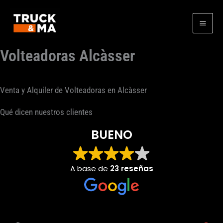
Ir
al
contenido
Volteadoras Alcàsser
Venta y Alquiler de Volteadoras en Alcàsser
Qué dicen nuestros clientes
BUENO
A base de
23 reseñas