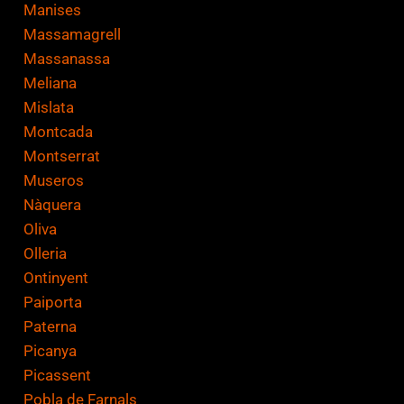
Manises
Massamagrell
Massanassa
Meliana
Mislata
Montcada
Montserrat
Museros
Nàquera
Oliva
Olleria
Ontinyent
Paiporta
Paterna
Picanya
Picassent
Pobla de Farnals