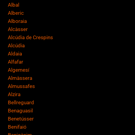
i
Albal
ó
Alberic
n
Alboraia
*
Alcàsser
Alcúdia de Crespins
Alcúdia
Aldaia
Alfafar
Algemesí
Almàssera
Almussafes
Alzira
Bellreguard
Benaguasil
Benetússer
Benifaió
Benigànim