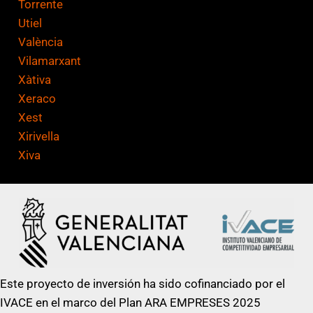
Torrente
Utiel
València
Vilamarxant
Xàtiva
Xeraco
Xest
Xirivella
Xiva
Este proyecto de inversión ha sido cofinanciado por el
IVACE en el marco del Plan ARA EMPRESES 2025