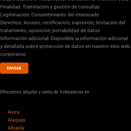
d
i
Finalidad: Tramitación y gestión de consultas
e
l
Legitimación: Consentimiento del interesado
l
Derechos: Acceso, rectificación, supresión, limitación del
a
tratamiento, oposición, portabilidad de datos
s
Información adicional: Disponible la información adicional
d
y detallada sobre protección de datos en nuestro sitio web
e
corporativo
v
ENVIAR
e
r
i
Ofrecemos alquiler y venta de Volteadoras en
f
i
c
Aiora
a
Alaquàs
c
Albaida