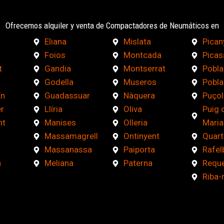
Ofrecemos alquiler y venta de Compactadores de Neumáticos en
Eliana
Mislata
Pican
Foios
Montcada
Picas
t
Gandia
Montserrat
Pobla
Godella
Museros
Pobla
En
Guadassuar
Nàquera
Puçol
r
Llíria
Oliva
Puig 
nt
Manises
Olleria
Maria
Massamagrell
Ontinyent
Quart
Massanassa
Paiporta
Rafel
a
Meliana
Paterna
Requ
Riba-