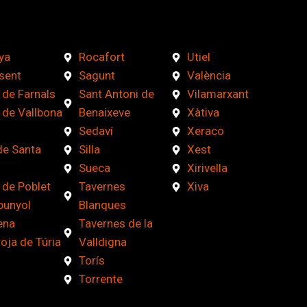
ya
Rocafort
Utiel
sent
Sagunt
València
 de Farnals
Sant Antoni de
Vilamarxant
 de Vallbona
Benaixeve
Xàtiva
Sedaví
Xeraco
de Santa
Silla
Xest
Sueca
Xirivella
 de Poblet
Tavernes
Xiva
bunyol
Blanques
ena
Tavernes de la
roja de Túria
Valldigna
Torís
Torrente