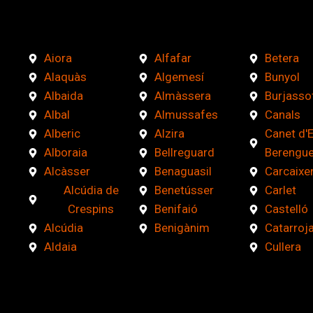
e
r
i
Aiora
Alfafar
Betera
f
Alaquàs
Algemesí
Bunyol
i
Albaida
Almàssera
Burjasso
c
Albal
Almussafes
Canals
a
Alberic
Alzira
Canet d'
c
Alboraia
Bellreguard
Berengue
i
Alcàsser
Benaguasil
Carcaixe
ó
Alcúdia de
Benetússer
Carlet
n
Crespins
Benifaió
Castelló
*
Alcúdia
Benigànim
Catarroj
Aldaia
Cullera