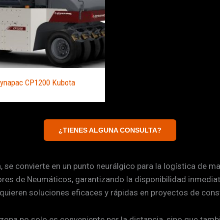
ynapac CP1200 Kubota
¿TIENES ALGUNA CONSULTA?
a, se convierte en un punto neurálgico para la logística de 
es de Neumáticos, garantizando la disponibilidad inmediata 
requieren soluciones eficaces y rápidas en proyectos de cons
na no solo es conveniente por la distancia, sino que tamb