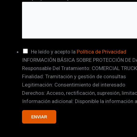
C
He leído y acepto la
Política de Privacidad
INFORMACIÓN BÁSICA SOBRE PROTECCIÓN DE D
a
Responsable Del Tratamiento: COMERCIAL TRUCK
s
Finalidad: Tramitación y gestión de consultas
i
Legitimación: Consentimiento del interesado
l
Derechos: Acceso, rectificación, supresión, limita
l
Información adicional: Disponible la información 
a
s
ENVIAR
d
e
v