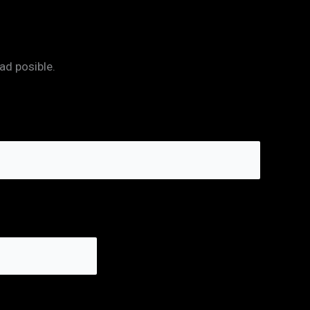
ad posible.
*
d
e
*