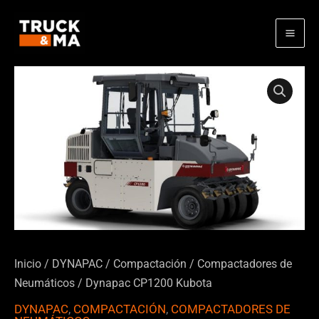
Ir
al
contenido
Inicio
/
DYNAPAC
/
Compactación
/
Compactadores de
Neumáticos
/ Dynapac CP1200 Kubota
DYNAPAC
,
COMPACTACIÓN
,
COMPACTADORES DE