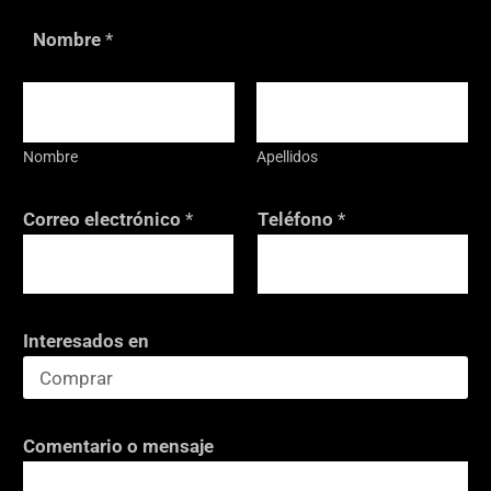
Nombre
*
Nombre
Apellidos
Correo electrónico
*
Teléfono
*
Interesados en
C
Comentario o mensaje
a
s