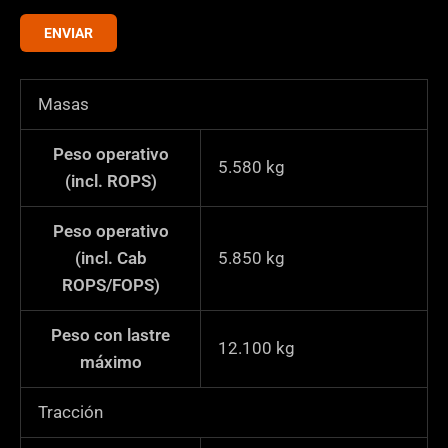
o
r
ENVIAR
r
i
r
f
e
i
Masas
o
c
a
Peso operativo
5.580
kg
c
(incl. ROPS)
i
ó
Peso operativo
n
(incl. Cab
5.850
kg
*
ROPS/FOPS)
Peso con lastre
12.100
kg
máximo
Tracción