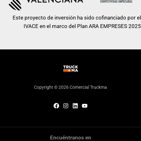
Ancho de
N/A
rodadura
Este proyecto de inversión ha sido cofinanciado por el
Carga
IVACE en el marco del Plan ARA EMPRESES 2025
N/A
estática lineal
Copyright © 2026 Comercial Truckma
Encuéntranos en