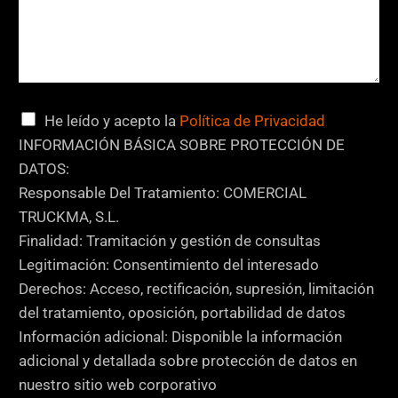
i
l
l
a
s
C
He leído y acepto la
Política de Privacidad
C
a
INFORMACIÓN BÁSICA SOBRE PROTECCIÓN DE
o
s
DATOS:
m
i
Responsable Del Tratamiento: COMERCIAL
e
l
TRUCKMA, S.L.
n
l
Finalidad: Tramitación y gestión de consultas
t
a
Legitimación: Consentimiento del interesado
a
s
Derechos: Acceso, rectificación, supresión, limitación
r
d
del tratamiento, oposición, portabilidad de datos
i
e
Información adicional: Disponible la información
o
v
adicional y detallada sobre protección de datos en
C
e
nuestro sitio web corporativo