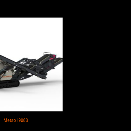
taba
Metso I908S