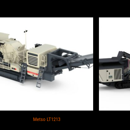
piccasent cuando yo es
Metso LT1213