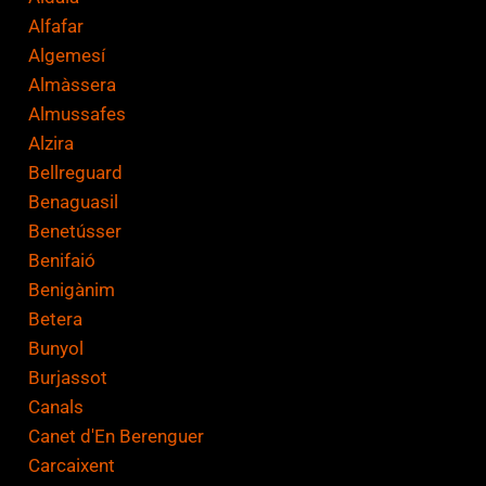
Alfafar
Algemesí
Almàssera
Almussafes
Alzira
Bellreguard
Benaguasil
Benetússer
Benifaió
Benigànim
Betera
Bunyol
Burjassot
Canals
Canet d'En Berenguer
Carcaixent