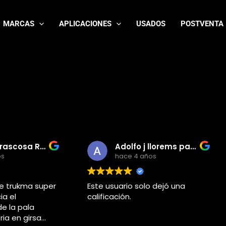
MARCAS
APLICACIONES
USADOS
POSTVENTA
Rafa Carrascosa Rodriguez
Adolfo j llorems pastor
hace 4 años
 super
Este usuario solo dejó una
Supe
calificación.
deň 
a
rsa