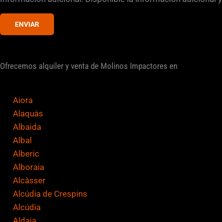
s
d
ENVIAR
e
v
e
Ofrecemos alquiler y venta de Molinos Impactores en
r
i
Aiora
f
Alaquàs
i
Albaida
c
Albal
a
Alberic
c
Alboraia
i
Alcàsser
ó
Alcúdia de Crespins
n
Alcúdia
*
Aldaia