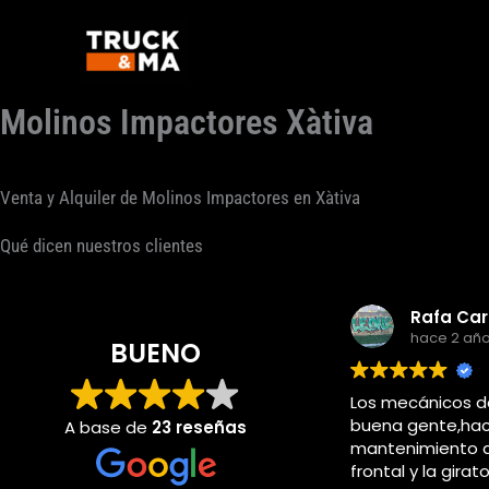
Ir
al
contenido
Molinos Impactores Xàtiva
Venta y Alquiler de Molinos Impactores en Xàtiva
Qué dicen nuestros clientes
hace 2 años
BUENO
Los mecánicos de trukma
buena gente,hacia el
A base de
23 reseñas
mantenimiento de la pal
frontal y la giratoria en gi