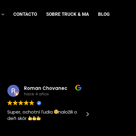
CONTACTO
SOBRE TRUCK & MA
BLOG
Roman Chovanec
hace 4 años
hace 4 años
r, ochotní ľudia
naložili o
Este usuario solo dejó un
skôr
calificación.