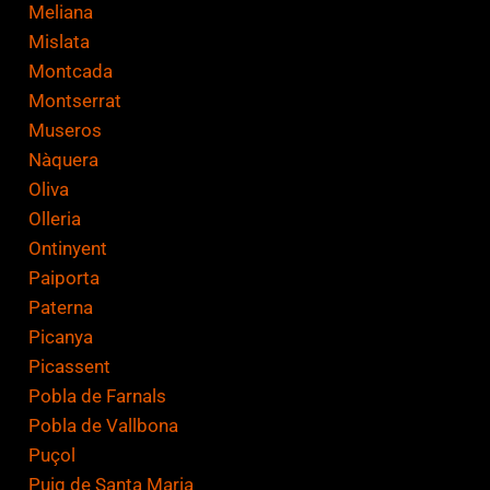
Meliana
Mislata
Montcada
Montserrat
Museros
Nàquera
Oliva
Olleria
Ontinyent
Paiporta
Paterna
Picanya
Picassent
Pobla de Farnals
Pobla de Vallbona
Puçol
Puig de Santa Maria