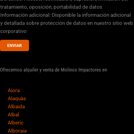
a
tratamiento, oposición, portabilidad de datos
s
Información adicional: Disponible la información adicional
d
y detallada sobre protección de datos en nuestro sitio web
e
corporativo
v
ENVIAR
e
r
i
Ofrecemos alquiler y venta de Molinos Impactores en
f
i
c
Aiora
a
Alaquàs
c
Albaida
i
Albal
ó
Alberic
n
Alboraia