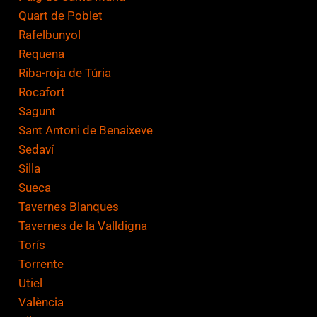
Quart de Poblet
Rafelbunyol
Requena
Riba-roja de Túria
Rocafort
Sagunt
Sant Antoni de Benaixeve
Sedaví
Silla
Sueca
Tavernes Blanques
Tavernes de la Valldigna
Torís
Torrente
Utiel
València