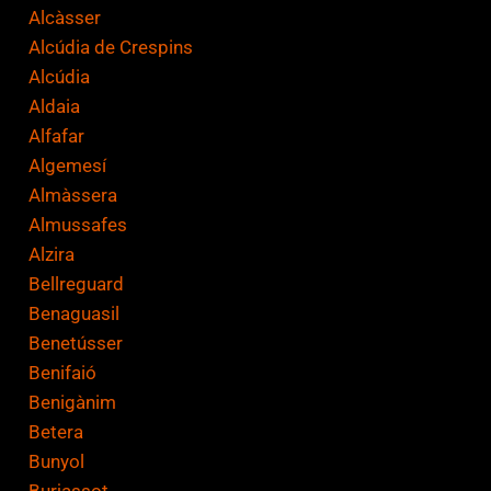
*
Alcàsser
Alcúdia de Crespins
Alcúdia
Aldaia
Alfafar
Algemesí
Almàssera
Almussafes
Alzira
Bellreguard
Benaguasil
Benetússer
Benifaió
Benigànim
Betera
Bunyol
Burjassot