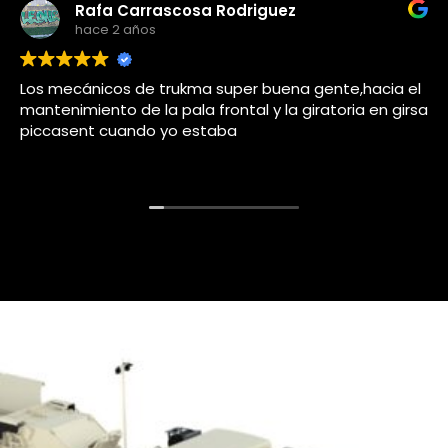
Adolfo j llorems pastor
hace 4 años
a gente,hacia el
Este usuario solo dejó una calificac
giratoria en girsa