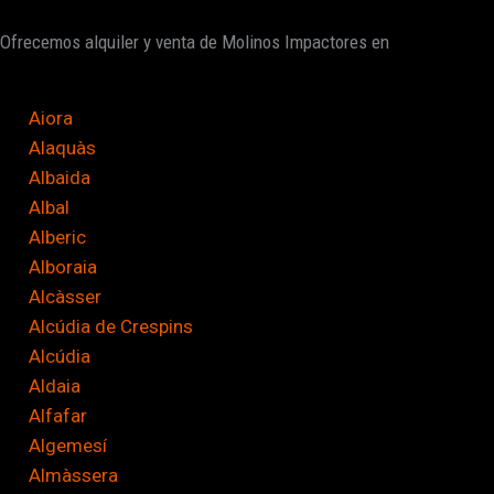
i
Ofrecemos alquiler y venta de Molinos Impactores en
f
i
c
Aiora
a
Alaquàs
c
Albaida
i
Albal
ó
Alberic
n
Alboraia
*
Alcàsser
Alcúdia de Crespins
Alcúdia
Aldaia
Alfafar
Algemesí
Almàssera