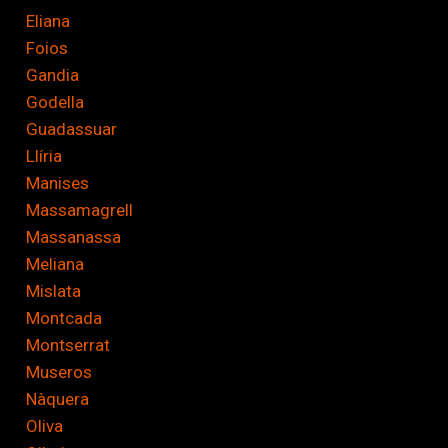
Eliana
Foios
Gandia
Godella
Guadassuar
Llíria
Manises
Massamagrell
Massanassa
Meliana
Mislata
Montcada
Montserrat
Museros
Nàquera
Oliva