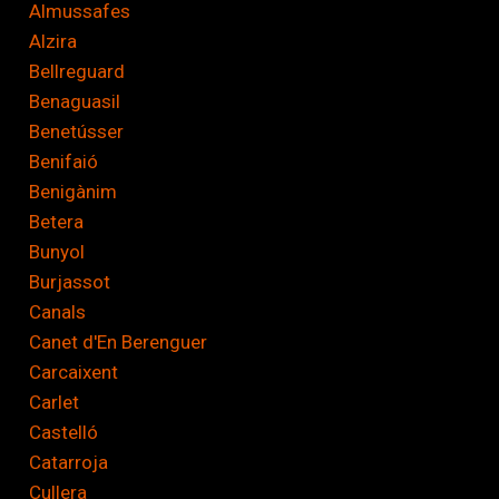
Almussafes
Alzira
Bellreguard
Benaguasil
Benetússer
Benifaió
Benigànim
Betera
Bunyol
Burjassot
Canals
Canet d'En Berenguer
Carcaixent
Carlet
Castelló
Catarroja
Cullera