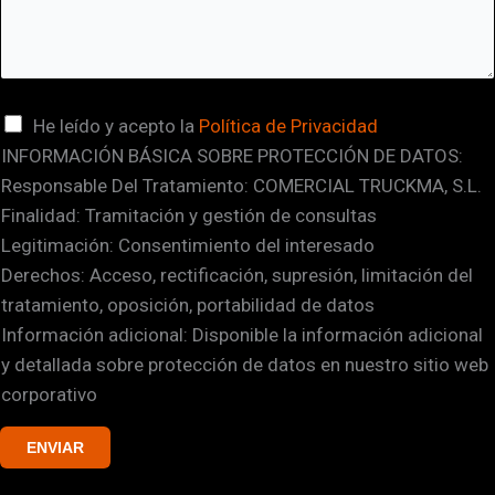
n
o
N
o
C
He leído y acepto la
Política de Privacidad
m
INFORMACIÓN BÁSICA SOBRE PROTECCIÓN DE DATOS:
a
b
Responsable Del Tratamiento: COMERCIAL TRUCKMA, S.L.
s
r
Finalidad: Tramitación y gestión de consultas
i
e
Legitimación: Consentimiento del interesado
l
Derechos: Acceso, rectificación, supresión, limitación del
l
tratamiento, oposición, portabilidad de datos
a
Información adicional: Disponible la información adicional
s
y detallada sobre protección de datos en nuestro sitio web
d
corporativo
e
v
ENVIAR
e
r