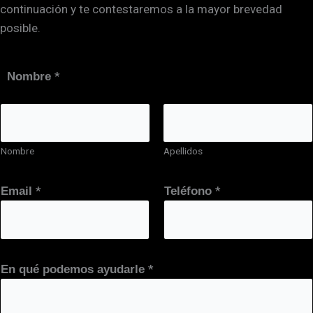
continuación y te contestaremos a la mayor brevedad
posible.
*
Nombre
Nombre
Apellidos
E
*
*
Email
Teléfono
n
T
e
l
*
En qué podemos ayudarle
é
f
o