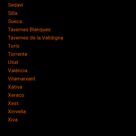
Sedaví
Silla
Sueca
Tavernes Blanques
Tavernes de la Valldigna
Torís
Torrente
Utiel
València
Vilamarxant
Xàtiva
Xeraco
Xest
Xirivella
Xiva